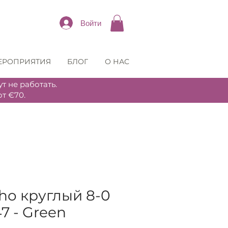
Войти
ЕРОПРИЯТИЯ
БЛОГ
О НАС
т не работать.
т €70.
ho круглый 8-0
47 - Green