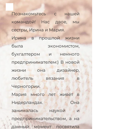
Познакомьтесь с нашей
командой! Нас двое, мы
сестры, Ирина и Мария.
Ирина в прошлой жизни
была экономистом,
бухгалтером и немного
предпринимателем:) В новой
жизни она дизайнер,
любитель вязания в
Черногории.
Мария много лет живёт в
Нидерландах. Она
занималась наукой и
предпринимательством, а на
данный момент посвятила