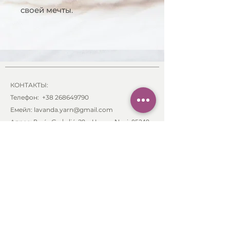
своей мечты.
КОНТАКТЫ:
Телефон:
+38 268649790
Емейл: lavanda.yarn@gmail.com
Адрес:
Braće Grakalić
, 20a,
Herceg Novi, 85340
,
Montenegro
ИНФОРМАЦИЯ:
Заказ и оплата
Отправка и доставка
Возврат товара
Свяжитесь с нами