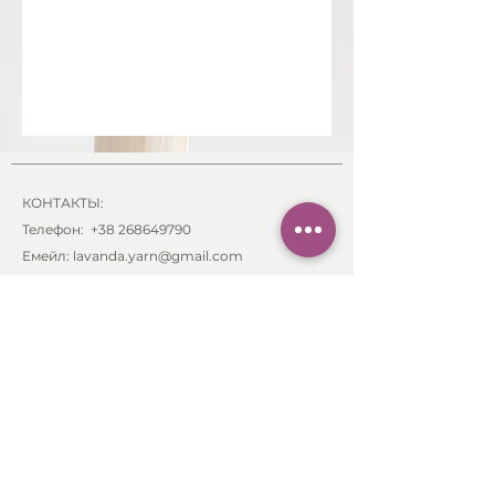
КОНТАКТЫ:
Телефон:
+38 268649790
Емейл: lavanda.yarn@gmail.com
Адрес:
Braće Grakalić
, 20a,
Herceg Novi, 85340
,
Montenegro
ИНФОРМАЦИЯ:
Заказ и оплата
Отправка и доставка
Возврат товара
Свяжитесь с нами