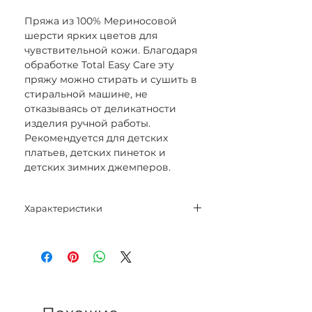
Пряжа из 100% Мериносовой
шерсти ярких цветов для
чувствительной кожи. Благодаря
обработке Total Easy Care эту
пряжу можно стирать и сушить в
стиральной машине, не
отказываясь от деликатности
изделия ручной работы.
Рекомендуется для детских
платьев, детских пинеток и
детских зимних джемперов.
Характеристики
Состав: 100% Мериносовая
шерсть Superfine.
Вес нетто: 50 гр.
Метраж: 165 м.
Спицы: 3 мм - 3,5 мм.
Категория: Sport.