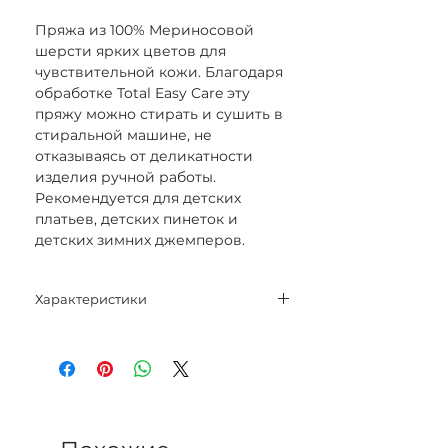
Пряжа из 100% Мериносовой
шерсти ярких цветов для
чувствительной кожи. Благодаря
обработке Total Easy Care эту
пряжу можно стирать и сушить в
стиральной машине, не
отказываясь от деликатности
изделия ручной работы.
Рекомендуется для детских
платьев, детских пинеток и
детских зимних джемперов.
Характеристики
Состав: 100% Мериносовая
шерсть Superfine.
Вес нетто: 50 гр.
Метраж: 165 м.
Спицы: 3 мм - 3,5 мм.
Категория: Sport.