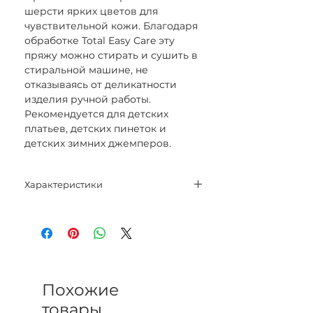
шерсти ярких цветов для
чувствительной кожи. Благодаря
обработке Total Easy Care эту
пряжу можно стирать и сушить в
стиральной машине, не
отказываясь от деликатности
изделия ручной работы.
Рекомендуется для детских
платьев, детских пинеток и
детских зимних джемперов.
Характеристики
Состав: 100% Мериносовая
шерсть Superfine.
Вес нетто: 50 гр.
Метраж: 165 м.
Спицы: 3 мм - 3,5 мм.
Категория: Sport.
Похожие
Плотность: 26 п. х 32 р. = 10 см
товары
лицевой гладью.