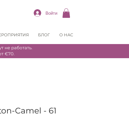
Войти
ЕРОПРИЯТИЯ
БЛОГ
О НАС
т не работать.
т €70.
ton-Camel - 61