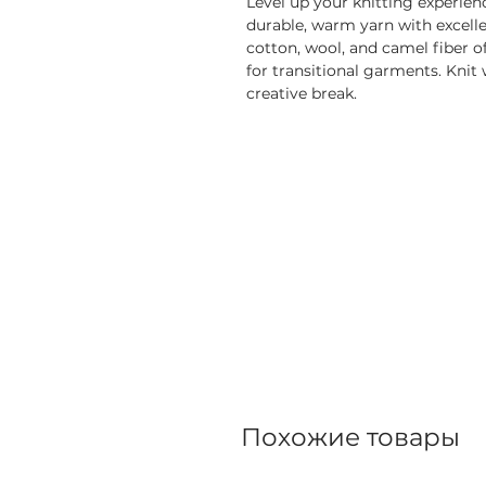
Level up your knitting experie
durable, warm yarn with excellen
cotton, wool, and camel fiber of
for transitional garments. Knit 
creative break.
Похожие товары