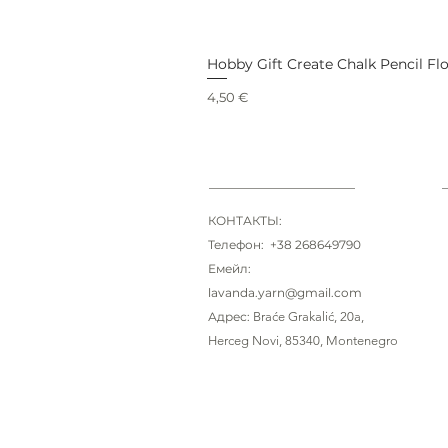
Hobby Gift Create Chalk Pencil Fl
Цена
4,50 €
КОНТАКТЫ:
Телефон: +38 268649790
Емейл:
lavanda.yarn@gmail.com
Адрес:
Braće Grakalić
, 20a,
Herceg Novi, 85340
, Montenegro