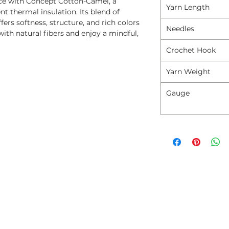
nce with Concept Cotton-Camel, a
Yarn Length
t thermal insulation. Its blend of
fers softness, structure, and rich colors
Needles
with natural fibers and enjoy a mindful,
Crochet Hook
Yarn Weight
Gauge