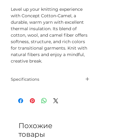
Level up your knitting experience
with Concept Cotton-Camel, a
durable, warm yarn with excellent
thermal insulation. Its blend of
cotton, wool, and camel fiber offers
softness, structure, and rich colors
for transitional garments. Knit with
natural fibers and enjoy a mindful,
creative break.
Specifications
Blend
60% Cotton - 30%
Wool - 10% Camel
Net
50 gram
Weight
Похожие
Yarn
130 meters
товары