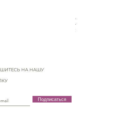
Tuck lLock Round 30X28mm
Цена
2,90 €
ШИТЕСЬ НА НАШУ
ЛКУ
Подписаться