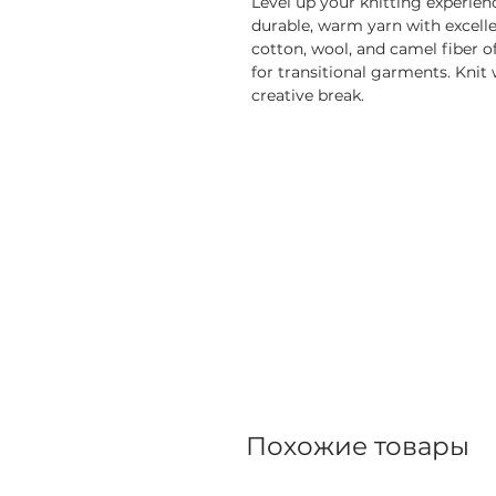
Level up your knitting experie
durable, warm yarn with excellen
cotton, wool, and camel fiber of
for transitional garments. Knit 
creative break.
Похожие товары