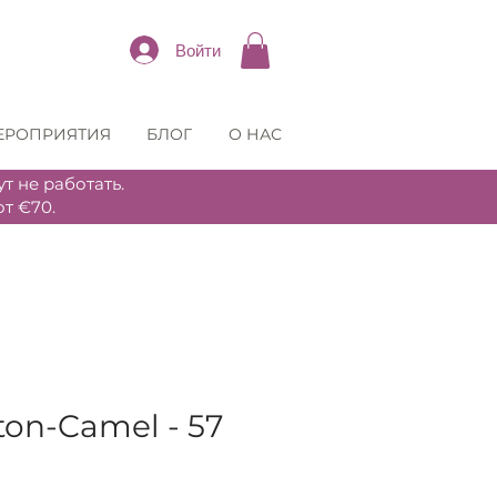
Войти
ЕРОПРИЯТИЯ
БЛОГ
О НАС
т не работать.
т €70.
ton-Camel - 57