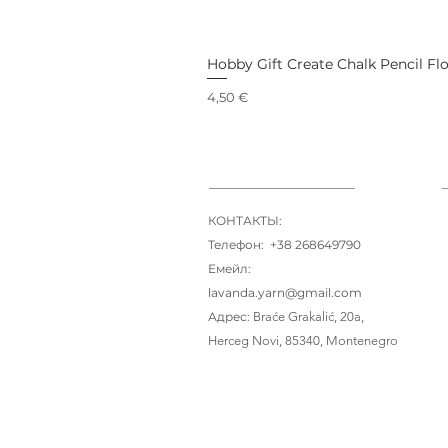
Hobby Gift Create Chalk Pencil Fl
Цена
4,50 €
КОНТАКТЫ:
Телефон: +38 268649790
Емейл:
lavanda.yarn@gmail.com
Адрес:
Braće Grakalić
, 20a,
Herceg Novi, 85340
, Montenegro