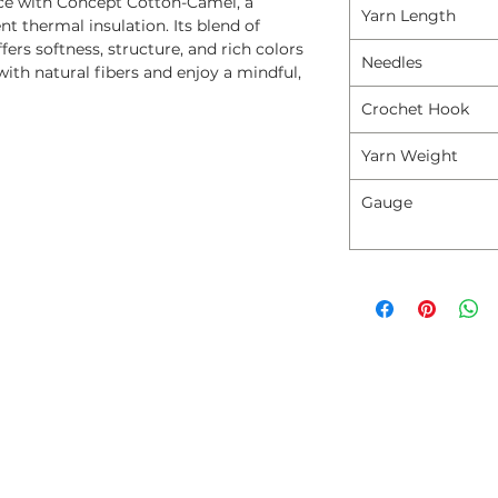
nce with Concept Cotton-Camel, a
Yarn Length
t thermal insulation. Its blend of
fers softness, structure, and rich colors
Needles
with natural fibers and enjoy a mindful,
Crochet Hook
Yarn Weight
Gauge