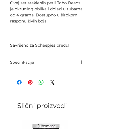
Ovaj set staklenih perli Toho Beads
je okruglog oblika i dolazi u tubama
od 4 grama. Dostupno u širokom
rasponu živih boja.
Savršeno za Scheepjes pređu!
Specifikacija
Veličina: 8/0
Težina: 4 g
Slični proizvodi