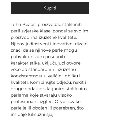
Kupiti
Toho Beads, proizvođač staklenih
perli svjetske klase, ponosi se svojim
proizvodima izuzetne kvalitete.
Njihov jedinstveni i inovativni dizajn
znači da se njihove perle mogu
pohvaliti nizom posebnih
karakteristika, uključujući otvore
veće od standardnih i izuzetnu
konzistentnost u veličini, obliku i
kvaliteti. Kombinujte odjeću, nakit i
druge dodatke s laganim staklenim
perlama koje stvaraju visoko
profesionalni izgled. Otvor svake
perle je ili obojen ili posrebren, što
im daje luksuzni sjaj.