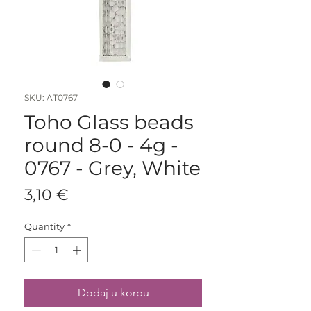
SKU: AT0767
Toho Glass beads
round 8-0 - 4g -
0767 - Grey, White
Price
3,10 €
Quantity
*
Dodaj u korpu