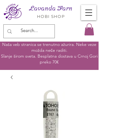
Lavanda Yarn
HOBI SHOP
Naša veb stranica se trenutno ažurira. Neke veze
možda neće raditi.
Slanje širom sveta. Besplatna dostava u Crnoj Gori
preko 70€