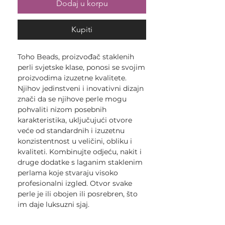
Dodaj u korpu
Kupiti
Toho Beads, proizvođač staklenih
perli svjetske klase, ponosi se svojim
proizvodima izuzetne kvalitete.
Njihov jedinstveni i inovativni dizajn
znači da se njihove perle mogu
pohvaliti nizom posebnih
karakteristika, uključujući otvore
veće od standardnih i izuzetnu
konzistentnost u veličini, obliku i
kvaliteti. Kombinujte odjeću, nakit i
druge dodatke s laganim staklenim
perlama koje stvaraju visoko
profesionalni izgled. Otvor svake
perle je ili obojen ili posrebren, što
im daje luksuzni sjaj.