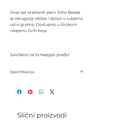
Ovaj set staklenih perli Toho Beads
je okruglog oblika i dolazi u tubama
od 4 grama. Dostupno u širokom
rasponu živih boja.
Savršeno za Scheepjes pređu!
Specifikacija
Veličina: 8/0
Težina: 4 g
Slični proizvodi