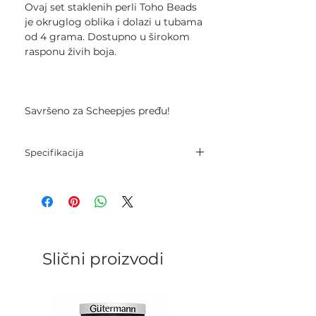
Ovaj set staklenih perli Toho Beads
je okruglog oblika i dolazi u tubama
od 4 grama. Dostupno u širokom
rasponu živih boja.
Savršeno za Scheepjes pređu!
Specifikacija
Veličina: 8/0
Težina: 4 g
Slični proizvodi