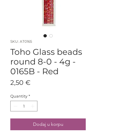
SKU: AT0165
Toho Glass beads
round 8-0 - 4g -
0165B - Red
Price
2,50 €
Quantity
*
Dodaj u korpu