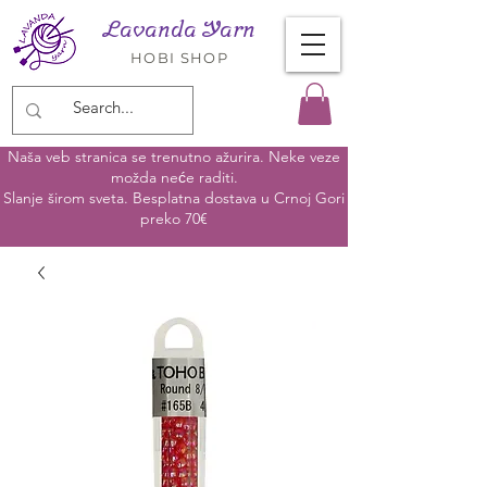
Lavanda Yarn
HOBI SHOP
Naša veb stranica se trenutno ažurira. Neke veze
možda neće raditi.
Slanje širom sveta. Besplatna dostava u Crnoj Gori
preko 70€