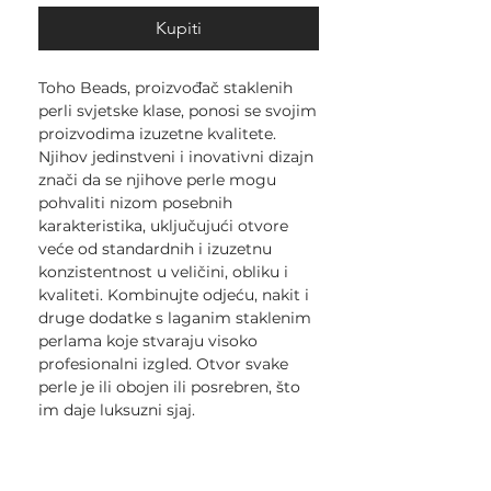
Kupiti
Toho Beads, proizvođač staklenih
perli svjetske klase, ponosi se svojim
proizvodima izuzetne kvalitete.
Njihov jedinstveni i inovativni dizajn
znači da se njihove perle mogu
pohvaliti nizom posebnih
karakteristika, uključujući otvore
veće od standardnih i izuzetnu
konzistentnost u veličini, obliku i
kvaliteti. Kombinujte odjeću, nakit i
druge dodatke s laganim staklenim
perlama koje stvaraju visoko
profesionalni izgled. Otvor svake
perle je ili obojen ili posrebren, što
im daje luksuzni sjaj.