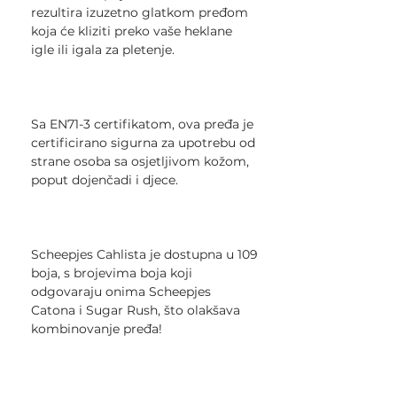
rezultira izuzetno glatkom pređom
koja će kliziti preko vaše heklane
igle ili igala za pletenje.
Sa EN71-3 certifikatom, ova pređa je
certificirano sigurna za upotrebu od
strane osoba sa osjetljivom kožom,
poput dojenčadi i djece.
Scheepjes Cahlista je dostupna u 109
boja, s brojevima boja koji
odgovaraju onima Scheepjes
Catona i Sugar Rush, što olakšava
kombinovanje pređa!