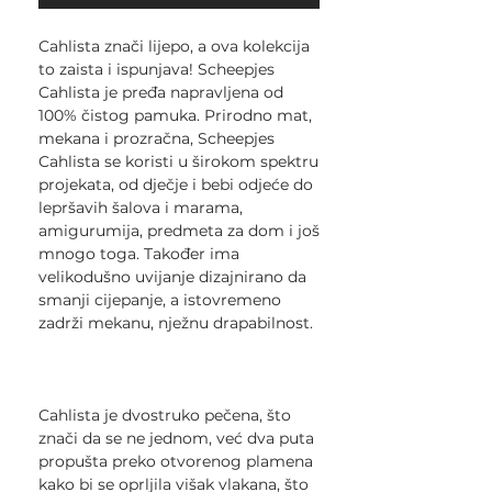
Cahlista znači lijepo, a ova kolekcija
to zaista i ispunjava! Scheepjes
Cahlista je pređa napravljena od
100% čistog pamuka. Prirodno mat,
mekana i prozračna, Scheepjes
Cahlista se koristi u širokom spektru
projekata, od dječje i bebi odjeće do
lepršavih šalova i marama,
amigurumija, predmeta za dom i još
mnogo toga. Također ima
velikodušno uvijanje dizajnirano da
smanji cijepanje, a istovremeno
zadrži mekanu, nježnu drapabilnost.
Cahlista je dvostruko pečena, što
znači da se ne jednom, već dva puta
propušta preko otvorenog plamena
kako bi se oprljila višak vlakana, što