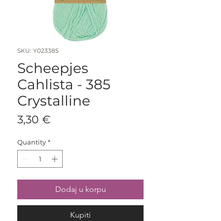
SKU: Y023385
Scheepjes
Cahlista - 385
Crystalline
Price
3,30 €
Quantity
*
Dodaj u korpu
Kupiti