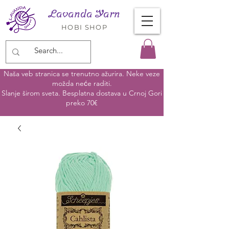
Lavanda Yarn
HOBI SHOP
Naša veb stranica se trenutno ažurira. Neke veze
možda neće raditi.
Slanje širom sveta. Besplatna dostava u Crnoj Gori
preko 70€