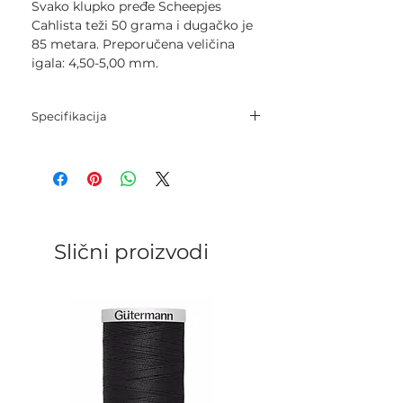
Svako klupko pređe Scheepjes
Cahlista teži 50 grama i dugačko je
85 metara. Preporučena veličina
igala: 4,50-5,00 mm.
Specifikacija
Sastav: 100% pamuk.
Neto težina: 50 grama.
Dužina pređe: 85 metara.
Igle: 4,5 mm - 5,0 mm.
Kukica: 4,5 mm - 5,0 mm.
Kategorija: Worsted.
Slični proizvodi
Gustoća pletenja: 19 p. х 23 r. = 10
cm..