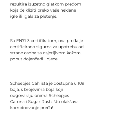
rezultira izuzetno glatkom pređom
koja će kliziti preko vaše heklane
igle ili igala za pletenje.
Sa EN71-3 certifikatom, ova pređa je
certificirano sigurna za upotrebu od
strane osoba sa osjetljivom kožom,
poput dojenčadi i djece.
Scheepjes Cahlista je dostupna u 109
boja, s brojevima boja koji
odgovaraju onima Scheepjes
Catona i Sugar Rush, što olakšava
kombinovanje pređa!