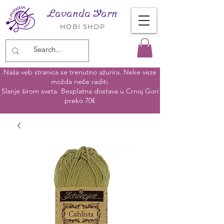
Lavanda Yarn
HOBI SHOP
Naša veb stranica se trenutno ažurira. Neke veze
možda neće raditi.
Slanje širom sveta. Besplatna dostava u Crnoj Gori
preko 70€