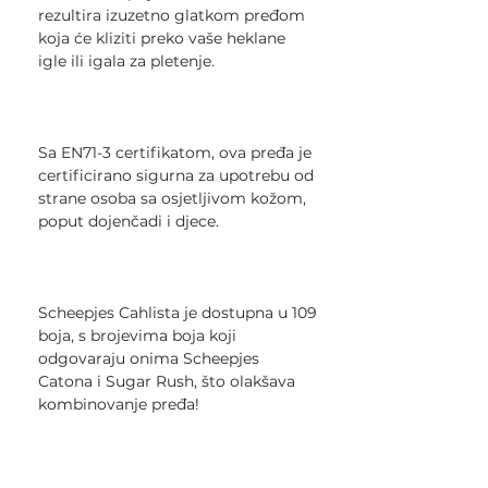
rezultira izuzetno glatkom pređom
koja će kliziti preko vaše heklane
igle ili igala za pletenje.
Sa EN71-3 certifikatom, ova pređa je
certificirano sigurna za upotrebu od
strane osoba sa osjetljivom kožom,
poput dojenčadi i djece.
Scheepjes Cahlista je dostupna u 109
boja, s brojevima boja koji
odgovaraju onima Scheepjes
Catona i Sugar Rush, što olakšava
kombinovanje pređa!