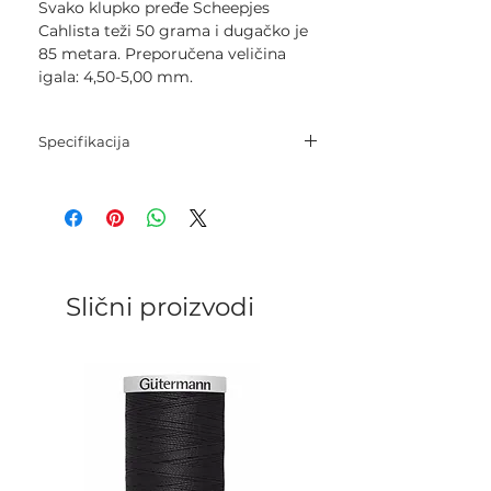
Svako klupko pređe Scheepjes
Cahlista teži 50 grama i dugačko je
85 metara. Preporučena veličina
igala: 4,50-5,00 mm.
Specifikacija
Sastav: 100% pamuk.
Neto težina: 50 grama.
Dužina pređe: 85 metara.
Igle: 4,5 mm - 5,0 mm.
Kukica: 4,5 mm - 5,0 mm.
Kategorija: Worsted.
Slični proizvodi
Gustoća pletenja: 19 p. х 23 r. = 10
cm..