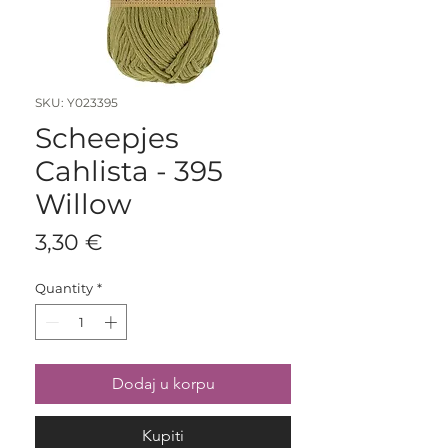
SKU: Y023395
Scheepjes
Cahlista - 395
Willow
Price
3,30 €
Quantity
*
Dodaj u korpu
Kupiti