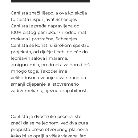
Cahlista znači lijepo, a ova kolekcija
to zaista i ispunjava! Scheepjes
Cahlista je pređa napravljena od
100% čistog pamuka. Prirodno mat,
mekana i prozračna, Scheepjes
Cahlista se koristi u širokom spektru
projekata, od dječje i bebi odjeće do
lepršavih šalova i marama,
amigurumija, predmeta za dom i još
mnogo toga. Također ima
velikodušno uvijanje dizajnirano da
smanji cijepanje, a istovremeno
zadrži mekanu, nježnu drapabilnost.
Cahlista je dvostruko pečena, što
znači da se ne jednom, već dva puta
propušta preko otvorenog plamena
kako bi se oprljila višak vlakana, što