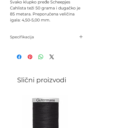
Svako klupko pređe Scheepjes
Cahlista teži 50 grama i dugačko je
85 metara. Preporučena veličina
igala: 4,50-5,00 mm.
Specifikacija
Sastav: 100% pamuk.
Neto težina: 50 grama.
Dužina pređe: 85 metara.
Igle: 4,5 mm - 5,0 mm.
Kukica: 4,5 mm - 5,0 mm.
Kategorija: Worsted.
Slični proizvodi
Gustoća pletenja: 19 p. х 23 r. = 10
cm..