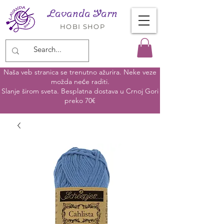
Lavanda Yarn
HOBI SHOP
Naša veb stranica se trenutno ažurira. Neke veze
možda neće raditi.
Slanje širom sveta. Besplatna dostava u Crnoj Gori
preko 70€