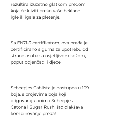
rezultira izuzetno glatkom pređom
koja će kliziti preko vaše heklane
igle ili igala za pletenje.
Sa EN71-3 certifikatom, ova pređa je
certificirano sigurna za upotrebu od
strane osoba sa osjetljivom kožom,
poput dojenčadi i djece.
Scheepjes Cahlista je dostupna u 109
boja, s brojevima boja koji
odgovaraju onima Scheepjes
Catona i Sugar Rush, što olakšava
kombinovanje pređa!