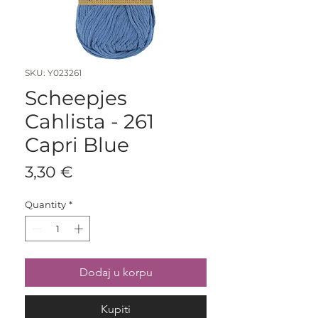
SKU: Y023261
Scheepjes
Cahlista - 261
Capri Blue
Price
3,30 €
Quantity
*
Dodaj u korpu
Kupiti