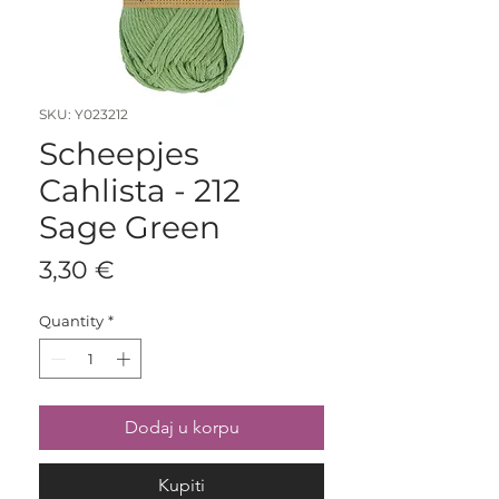
SKU: Y023212
Scheepjes
Cahlista - 212
Sage Green
Price
3,30 €
Quantity
*
Dodaj u korpu
Kupiti