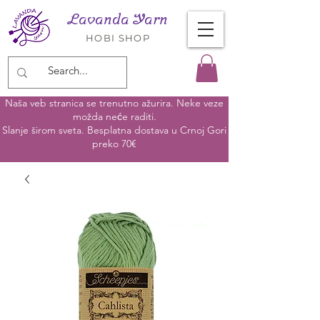
Lavanda Yarn
HOBI SHOP
Naša veb stranica se trenutno ažurira. Neke veze
možda neće raditi.
Slanje širom sveta. Besplatna dostava u Crnoj Gori
preko 70€