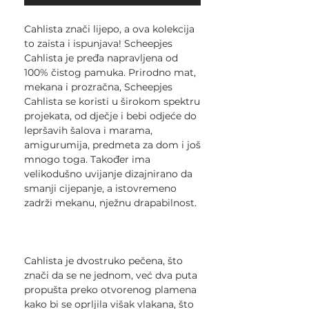
Cahlista znači lijepo, a ova kolekcija
to zaista i ispunjava! Scheepjes
Cahlista je pređa napravljena od
100% čistog pamuka. Prirodno mat,
mekana i prozračna, Scheepjes
Cahlista se koristi u širokom spektru
projekata, od dječje i bebi odjeće do
lepršavih šalova i marama,
amigurumija, predmeta za dom i još
mnogo toga. Također ima
velikodušno uvijanje dizajnirano da
smanji cijepanje, a istovremeno
zadrži mekanu, nježnu drapabilnost.
Cahlista je dvostruko pečena, što
znači da se ne jednom, već dva puta
propušta preko otvorenog plamena
kako bi se oprljila višak vlakana, što