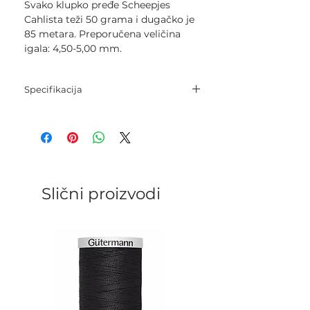
Svako klupko pređe Scheepjes
Cahlista teži 50 grama i dugačko je
85 metara. Preporučena veličina
igala: 4,50-5,00 mm.
Specifikacija
Sastav: 100% pamuk.
Neto težina: 50 grama.
Dužina pređe: 85 metara.
Igle: 4,5 mm - 5,0 mm.
Kukica: 4,5 mm - 5,0 mm.
Kategorija: Worsted.
Slični proizvodi
Gustoća pletenja: 19 p. х 23 r. = 10
cm..