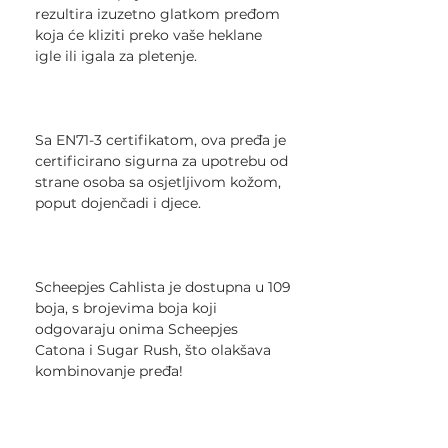
rezultira izuzetno glatkom pređom
koja će kliziti preko vaše heklane
igle ili igala za pletenje.
Sa EN71-3 certifikatom, ova pređa je
certificirano sigurna za upotrebu od
strane osoba sa osjetljivom kožom,
poput dojenčadi i djece.
Scheepjes Cahlista je dostupna u 109
boja, s brojevima boja koji
odgovaraju onima Scheepjes
Catona i Sugar Rush, što olakšava
kombinovanje pređa!