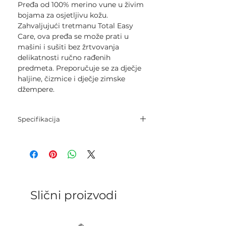
Pređa od 100% merino vune u živim
bojama za osjetljivu kožu.
Zahvaljujući tretmanu Total Easy
Care, ova pređa se može prati u
mašini i sušiti bez žrtvovanja
delikatnosti ručno rađenih
predmeta. Preporučuje se za dječje
haljine, čizmice i dječje zimske
džempere.
Specifikacija
Sastav: 100% super fina merino
vuna.
Neto težina: 50 g.
Dužina: 165 m.
Igle za pletenje: 3 mm - 3,5 mm.
Kategorija: Sport.
Slični proizvodi
Gustoća pletenja: 26 p. x 32 r. = 10
cm.