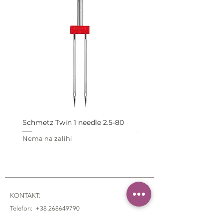
Schmetz Twin 1 needle 2.5-80
Schmetz Twin 1 needle 4
Nema na zalihi
Nema na zalihi
KONTAKT:
Telefon:
+38 268649790
Email: lavanda.yarn@gmail.com