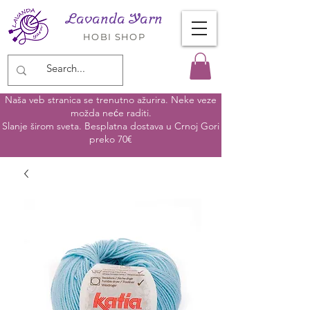
Lavanda Yarn
HOBI SHOP
Naša veb stranica se trenutno ažurira. Neke veze
možda neće raditi.
Slanje širom sveta. Besplatna dostava u Crnoj Gori
preko 70€