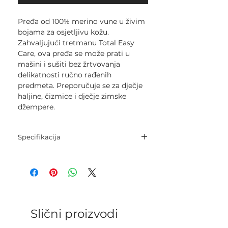
Pređa od 100% merino vune u živim
bojama za osjetljivu kožu.
Zahvaljujući tretmanu Total Easy
Care, ova pređa se može prati u
mašini i sušiti bez žrtvovanja
delikatnosti ručno rađenih
predmeta. Preporučuje se za dječje
haljine, čizmice i dječje zimske
džempere.
Specifikacija
Sastav: 100% super fina merino
vuna.
Neto težina: 50 g.
Dužina: 165 m.
Igle za pletenje: 3 mm - 3,5 mm.
Kategorija: Sport.
Slični proizvodi
Gustoća pletenja: 26 p. x 32 r. = 10