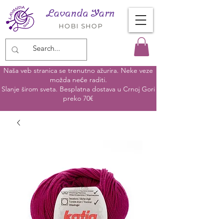
Lavanda Yarn
HOBI SHOP
Naša veb stranica se trenutno ažurira. Neke veze
možda neće raditi.
Slanje širom sveta. Besplatna dostava u Crnoj Gori
preko 70€