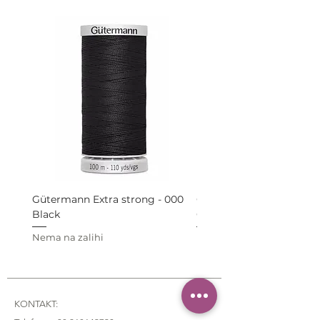
cm.
Gütermann Extra strong - 000
Gütermann Extra strong 
Black
Grey
Nema na zalihi
Nema na zalihi
KONTAKT: