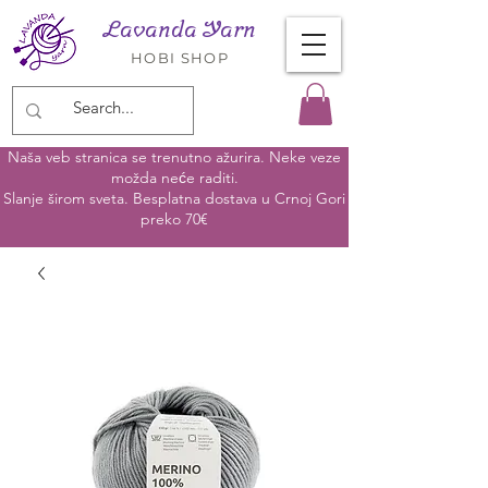
Lavanda Yarn
HOBI SHOP
Naša veb stranica se trenutno ažurira. Neke veze
možda neće raditi.
Slanje širom sveta. Besplatna dostava u Crnoj Gori
preko 70€