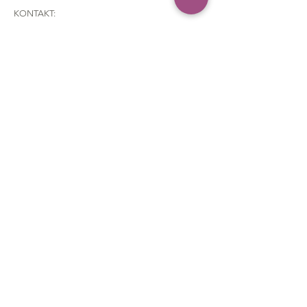
KONTAKT:
Telefon:
+38 268649790
Email: lavanda.yarn@gmail.com
Adresa: Braće Grakalić, 20a,
Herceg Novi, 85340
,
Montenegro
CUSTOMER SERVICE
:
Poručivanje i plaćanje
Dostava
Politika povratka
Kontakt
FAQ
Politika Privatnosti
Opći uvjeti korištenja
O nama