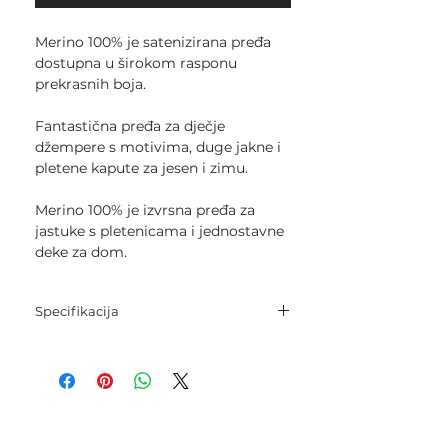
Merino 100% je satenizirana pređa
dostupna u širokom rasponu
prekrasnih boja.
Fantastična pređa za dječje
džempere s motivima, duge jakne i
pletene kapute za jesen i zimu.
Merino 100% je izvrsna pređa za
jastuke s pletenicama i jednostavne
deke za dom.
Specifikacija
Sastav: 100% super fina merino
vuna.
Neto težina: 50 g.
Dužina: 102 m.
Igle za pletenje: 4 mm - 4,5 mm.