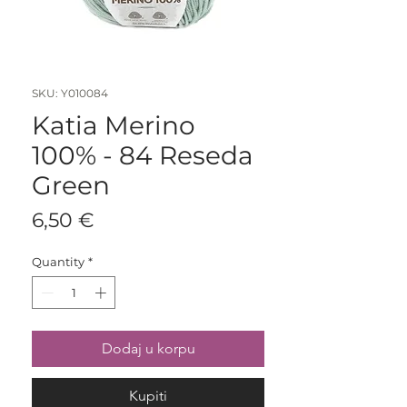
SKU: Y010084
Katia Merino
100% - 84 Reseda
Green
Price
6,50 €
Quantity
*
Dodaj u korpu
Kupiti