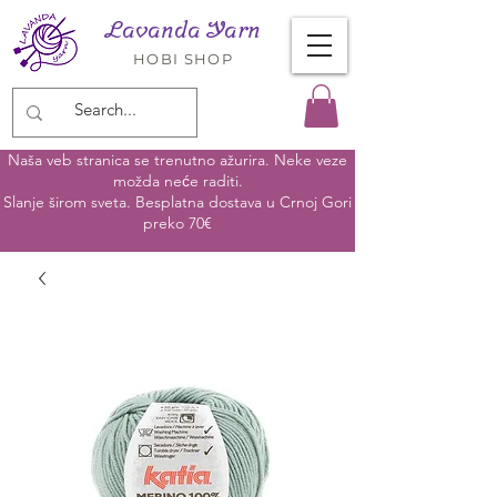
Lavanda Yarn
HOBI SHOP
Naša veb stranica se trenutno ažurira. Neke veze
možda neće raditi.
Slanje širom sveta. Besplatna dostava u Crnoj Gori
preko 70€