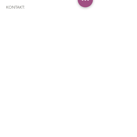
KONTAKT:
Telefon:
+38 268649790
Email: lavanda.yarn@gmail.com
Adresa: Braće Grakalić, 20a,
Herceg Novi, 85340
,
Montenegro
CUSTOMER SERVICE
:
Poručivanje i plaćanje
Dostava
Politika povratka
Kontakt
FAQ
Politika Privatnosti
Opći uvjeti korištenja
O nama