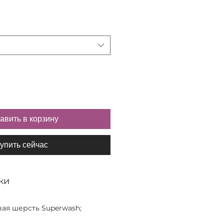
а
авить в корзину
упить сейчас
ки
ая шерсть Superwash;