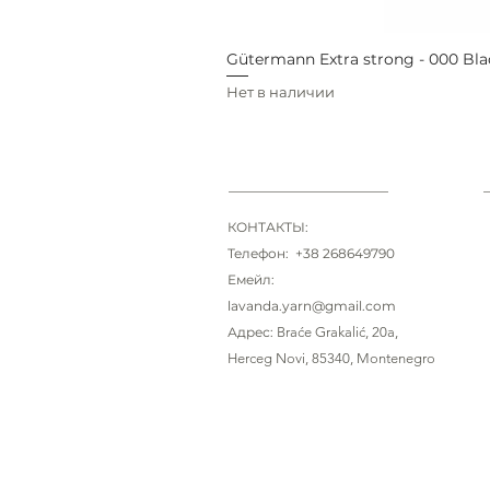
Gütermann Extra strong - 000 Bla
Нет в наличии
КОНТАКТЫ:
Телефон: +38 268649790
Емейл:
lavanda.yarn@gmail.com
Адрес:
Braće Grakalić
, 20a,
Herceg Novi, 85340
, Montenegro