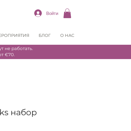
Войти
ЕРОПРИЯТИЯ
БЛОГ
О НАС
т не работать.
т €70.
cks набор