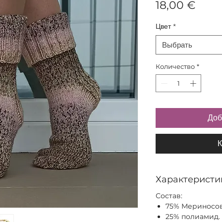
Цен
18,00 €
Цвет
*
Выбрать
Количество
*
Доб
К
Характеристи
Состав:
75% Мериносов
25% полиамид.