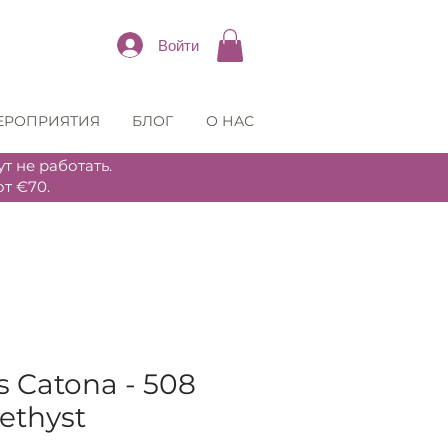
Войти
ЕРОПРИЯТИЯ
БЛОГ
О НАС
т не работать.
т €70.
s Catona - 508
ethyst