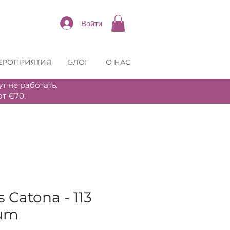
Войти
ЕРОПРИЯТИЯ
БЛОГ
О НАС
т не работать.
т €70.
 Catona - 113
ium