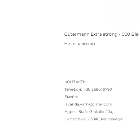
Gütermann Extra strong - 000 Bla
Нет в наличии
КОНТАКТЫ:
Телефон: +38 268649790
Емейл:
lavanda.yarn@gmail.com
Адрес:
Braće Grakalić
, 20a,
Herceg Novi, 85340
, Montenegro