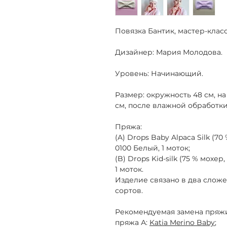
Повязка Бантик, мастер-клас
Дизайнер:
Мария Молодова.
Уровень:
Начинающий.
Размер:
окружность 48 см, на
см, после влажной обработки
Пряжа:
(A) Drops Baby Alpaca Silk (70 
0100 Белый, 1 моток;
(B) Drops Kid-silk (75 % мохер,
1 моток.
Изделие связано в два сложе
сортов.
Рекомендуемая замена пряж
пряжа А:
Katia Merino Baby
;