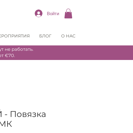
Войти
ЕРОПРИЯТИЯ
БЛОГ
О НАС
т не работать.
т €70.
 - Повязка
 МК