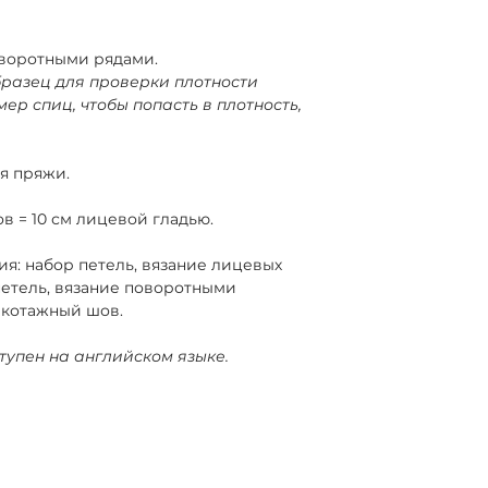
оворотными рядами.
бразец для проверки плотности
ер спиц, чтобы попасть в плотность,
я пряжи.
ов = 10 см лицевой гладью.
ия:
набор петель, вязание лицевых
петель, вязание поворотными
икотажный шов.
тупен на английском языке.