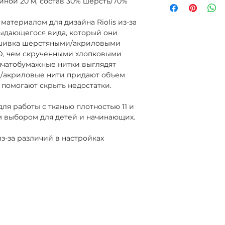
иной 20 м, состав 30% шерсть/70%
материалом для дизайна Riolis из-за
выдающегося вида, который они
ышивка шерстяными/акриловыми
D, чем скрученными хлопковыми
пчатобумажные нитки выглядят
е/акриловые нити придают объем
помогают скрыть недостатки.
ля работы с тканью плотностью 11 и
м выбором для детей и начинающих.
з-за различий в настройках