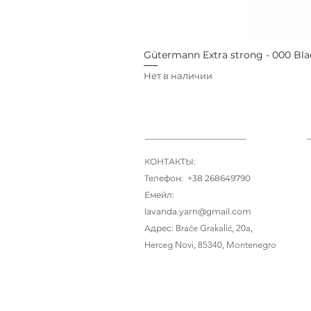
Gütermann Extra strong - 000 Bla
Нет в наличии
КОНТАКТЫ:
Телефон: +38 268649790
Емейл:
lavanda.yarn@gmail.com
Адрес:
Braće Grakalić
, 20a,
Herceg Novi, 85340
, Montenegro