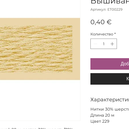
Вышивани
Артикул: ET00229
Цена
0,40 €
Количество
*
Доб
К
Характеристи
Нитки 30% шерсть
Длина 20 м
Цвет 229