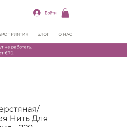
Войти
ЕРОПРИЯТИЯ
БЛОГ
О НАС
т не работать.
т €70.
ерстяная/
ая Нить Для