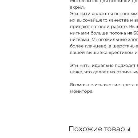
Моток ниток для вышивки дл
акрил.
Эти нити являются основным 
их высочайшего качества и 
придают готовой работе. В
нитками больше похожа на 3
нитками. Многожильные хло
более глянцево, а шерстяны
вашей вышивке крестиком и 
Эти нити идеально подходят д
ниже, что делает их отличны
Возможно искажение цвета и
монитора.
Похожие товары