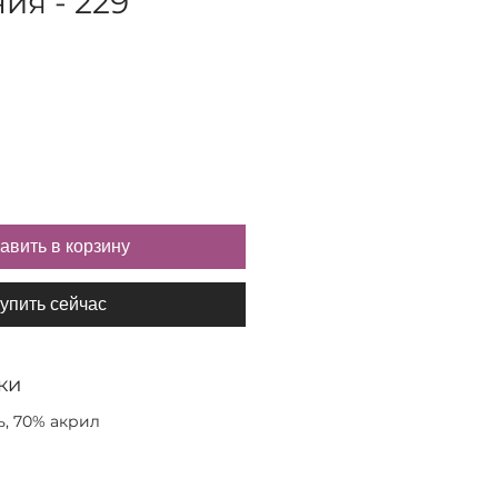
я - 229
авить в корзину
упить сейчас
ки
, 70% акрил