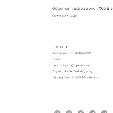
Gütermann Extra strong - 000 Bla
Нет в наличии
КОНТАКТЫ:
Телефон: +38 268649790
Емейл:
lavanda.yarn@gmail.com
Адрес:
Braće Grakalić
, 20a,
Herceg Novi, 85340
, Montenegro