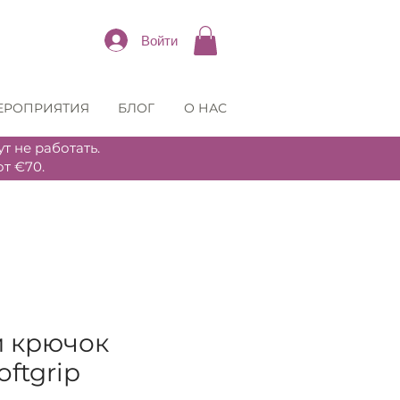
Войти
ЕРОПРИЯТИЯ
БЛОГ
О НАС
т не работать.
т €70.
й крючок
oftgrip