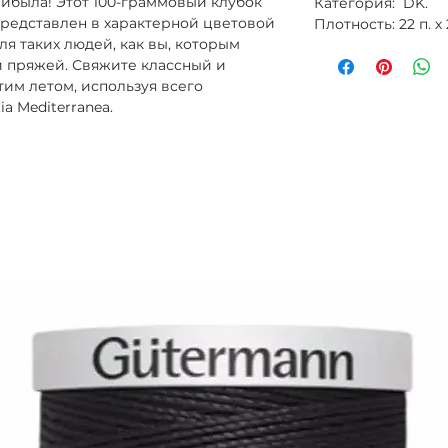
рибыла! Этот 100-граммовый клубок
Категория: DK.
представлен в характерной цветовой
Плотность: 22 п. х
ля таких людей, как вы, которым
й пряжей. Свяжите классный и
им летом, используя всего
a Mediterranea.