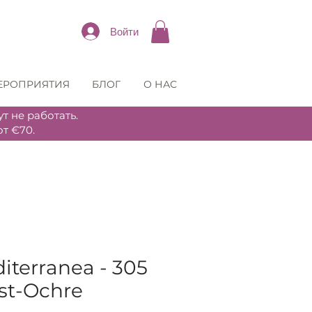
Войти
ЕРОПРИЯТИЯ
БЛОГ
О НАС
т не работать.
т €70.
iterranea - 305
st-Ochre