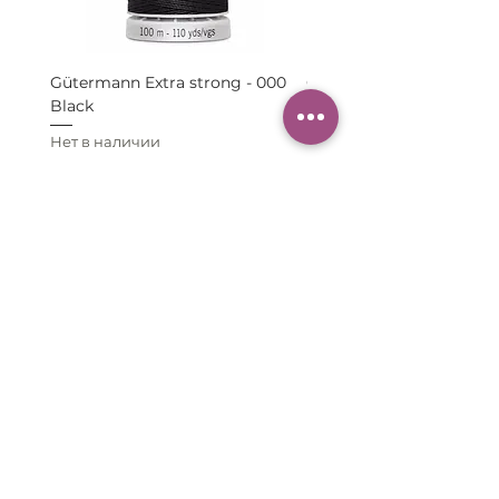
Gütermann Extra strong - 000
Gütermann Extra strong 
Black
Grey
Нет в наличии
Нет в наличии
КОНТАКТЫ:
Телефон:
+38 268649790
Емейл: lavanda.yarn@gmail.com
Адрес:
Braće Grakalić
, 20a,
Herceg Novi, 85340
,
Montenegro
ИНФОРМАЦИЯ:
Заказ и оплата
Отправка и доставка
Возврат товара