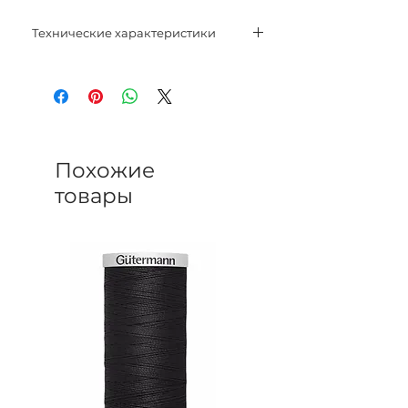
Технические характеристики
Состав:
65% хлопок;
23% шелк;
12% вискоза.
Вес нетто: 50 гр.
Похожие
Метраж: 100 м.
товары
Спицы: 4 мм - 4,5 мм.
Крючок: 4,5 мм.
Категория: Worsted.
Плотность: 20 п. х 27 р. = 10 см
лицевой гладью.