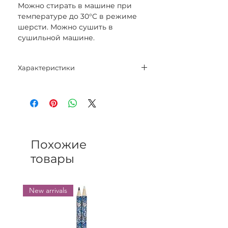
Можно стирать в машине при
температуре до 30°C в режиме
шерсти. Можно сушить в
сушильной машине.
Характеристики
Состав: 55% натуральная шерсть -
45% акрил.
Вес нетто: 100 грамм.
Метраж: 80 метров.
Спицы: 6,5 мм – 7 мм.
Крючок: 8 – 9 мм.
Похожие
Категория: Chunky.
товары
Плотность: 10 х 15 р. = 10 см
лицевой гладью.
New arrivals