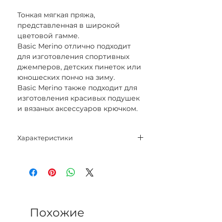
Тонкая мягкая пряжа,
представленная в широкой
цветовой гамме.
Basic Merino отлично подходит
для изготовления спортивных
джемперов, детских пинеток или
юношеских пончо на зиму.
Basic Merino также подходит для
изготовления красивых подушек
и вязаных аксессуаров крючком.
Характеристики
Состав:
52% Мериносовая шерсть
Superwash;
48% акрил.
Вес нетто: 50 гр.
Похожие
Метраж: 120 м.