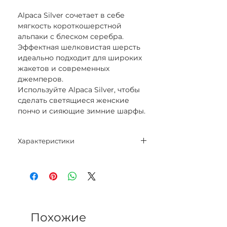
Alpaca Silver сочетает в себе
мягкость короткошерстной
альпаки с блеском серебра.
Эффектная шелковистая шерсть
идеально подходит для широких
жакетов и современных
джемперов.
Используйте Alpaca Silver, чтобы
сделать светящиеся женские
пончо и сияющие зимние шарфы.
Характеристики
Состав:
73% альпака Superfine;
20% полиамид;
7% полиэстер.
Вес нетто: 25 гр.
Похожие
Метраж: 120 м.