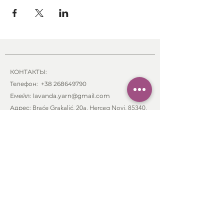
КОНТАКТЫ:
Телефон:
+38 268649790
Емейл: lavanda.yarn@gmail.com
Адрес:
Braće Grakalić
, 20a,
Herceg Novi, 85340
,
Montenegro
ИНФОРМАЦИЯ:
Заказ и оплата
Отправка и доставка
Возврат товара
Свяжитесь с нами