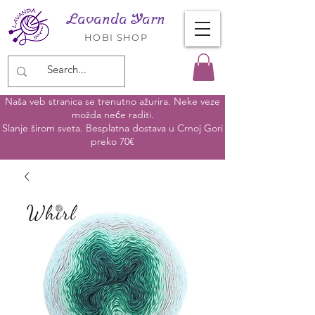
Lavanda Yarn
HOBI SHOP
Naša veb stranica se trenutno ažurira. Neke veze
možda neće raditi.
Slanje širom sveta. Besplatna dostava u Crnoj Gori
preko 70€