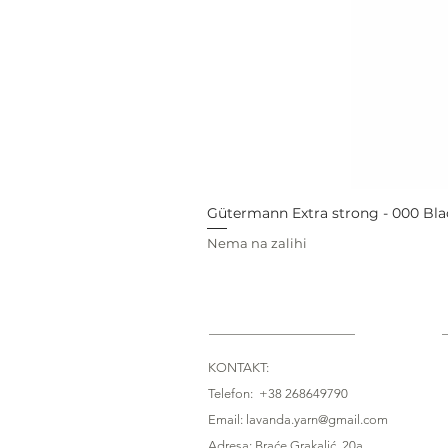
Gütermann Extra strong - 000 Bla
Nema na zalihi
KONTAKT:
Telefon: +38 268649790
Email: lavanda.yarn@gmail.com
Adresa: Braće Grakalić, 20a,