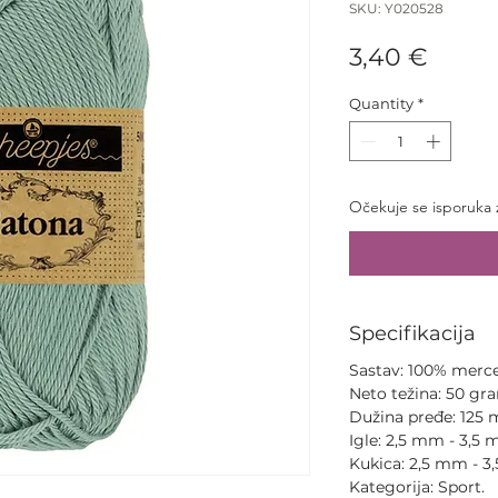
SKU: Y020528
Price
3,40 €
Quantity
*
Očekuje se isporuka 
Specifikacija
Sastav: 100% merce
Neto težina: 50 gr
Dužina pređe: 125 
Igle: 2,5 mm - 3,5 
Kukica: 2,5 mm - 3
Kategorija: Sport.