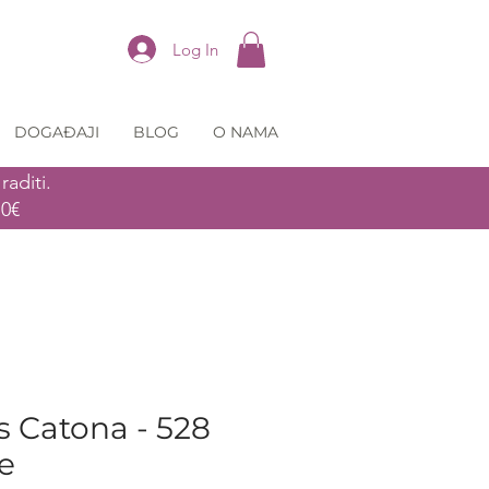
Log In
DOGAĐAJI
BLOG
O NAMA
aditi.
70€
 Catona - 528
ue