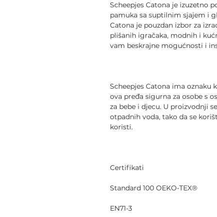
Scheepjes Catona je izuzetno 
pamuka sa suptilnim sjajem i
Catona je pouzdan izbor za izra
plišanih igračaka, modnih i kuć
vam beskrajne mogućnosti i ins
Scheepjes Catona ima oznaku kva
ova pređa sigurna za osobe s o
za bebe i djecu. U proizvodnji s
otpadnih voda, tako da se koriš
koristi.
Certifikati
Standard 100 OEKO-TEX®
EN71-3