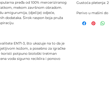
popularna pređa od 100% merceriziranog
Gustoća pletenja: 2
 glatkom, mekom završnom obradom.
du amigurumija, (dječije) odjeće,
Perivo u mašini do
nih dodataka. Širok raspon boja pruža
piraciju.
litete EN71-3, što ukazuje na to da je
sjetljivom kožom, a posebno za igračke
e koristi potpuno biološki tretman
tena voda sigurno reciklira i ponovo