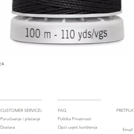
ck
Quick View
CUSTOMER SERVICE
:
FAQ
PRETPLA
Poručivanje i plaćanje
Politika Privatnosti
Dostava
Opći uvjeti korištenja