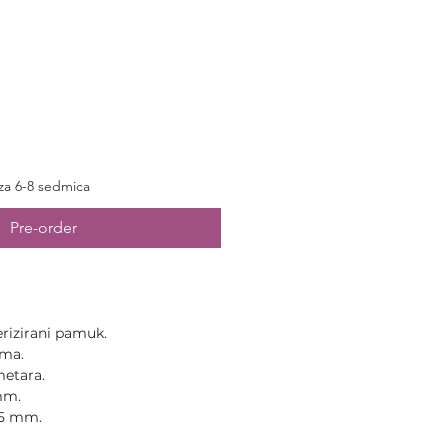
za 6-8 sedmica
Pre-order
rizirani pamuk.
ama.
metara.
mm.
,5 mm.