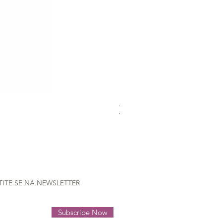
Gütermann Extra strong - 70
Nema na zalihi
TITE SE NA NEWSLETTER
Subscribe Now