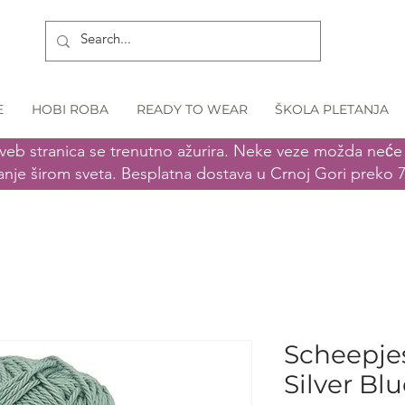
E
HOBI ROBA
READY TO WEAR
ŠKOLA PLETANJA
veb stranica se trenutno ažurira. Neke veze možda neće r
anje širom sveta. Besplatna dostava u Crnoj Gori preko 
Scheepjes
Silver Bl