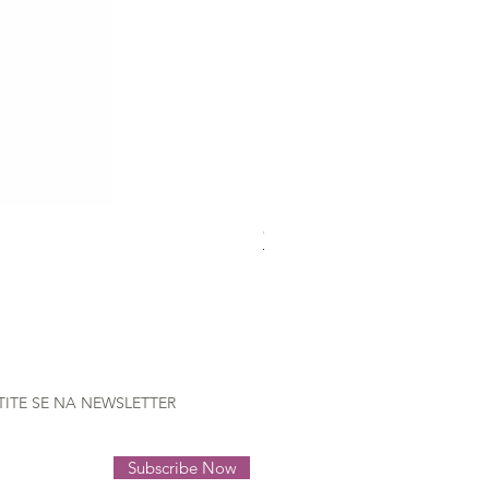
Gütermann Extra strong - 70
Nema na zalihi
TITE SE NA NEWSLETTER
Subscribe Now