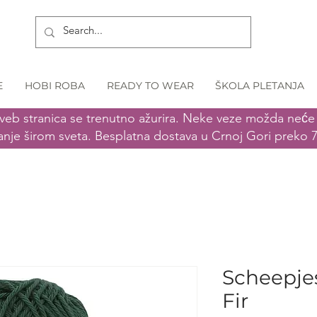
E
HOBI ROBA
READY TO WEAR
ŠKOLA PLETANJA
veb stranica se trenutno ažurira. Neke veze možda neće r
anje širom sveta. Besplatna dostava u Crnoj Gori preko 
Scheepjes
Fir