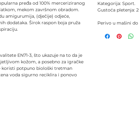
popularna pređa od 100% merceriziranog
Kategorija: Sport.
 glatkom, mekom završnom obradom.
Gustoća pletenja: 2
du amigurumija, (dječije) odjeće,
nih dodataka. Širok raspon boja pruža
Perivo u mašini do
piraciju.
litete EN71-3, što ukazuje na to da je
sjetljivom kožom, a posebno za igračke
e koristi potpuno biološki tretman
tena voda sigurno reciklira i ponovo