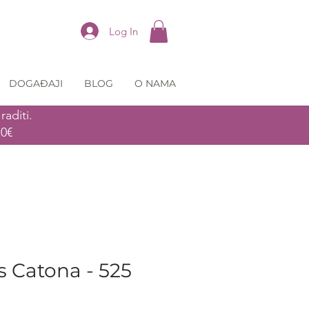
Log In
DOGAĐAJI
BLOG
O NAMA
aditi.
70€
 Catona - 525