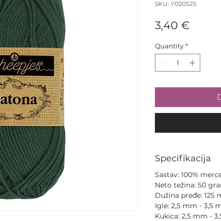
SKU: Y020525
Price
3,40 €
Quantity
*
D
Specifikacija
Sastav: 100% merce
Neto težina: 50 gr
Dužina pređe: 125 
Igle: 2,5 mm - 3,5 
Kukica: 2,5 mm - 3