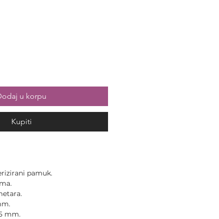
odaj u korpu
Kupiti
rizirani pamuk.
ama.
metara.
mm.
,5 mm.