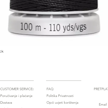
ck
Quick View
CUSTOMER SERVICE
:
FAQ
PRETPLA
Poručivanje i plaćanje
Politika Privatnosti
Dostava
Opći uvjeti korištenja