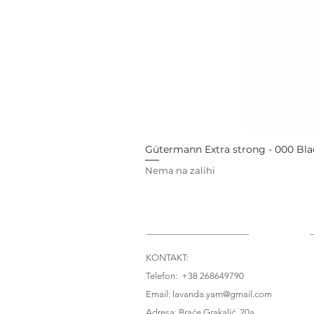
Gütermann Extra strong - 000 Bla
Nema na zalihi
KONTAKT:
Telefon: +38 268649790
Email: lavanda.yarn@gmail.com
Adresa: Braće Grakalić, 20a,