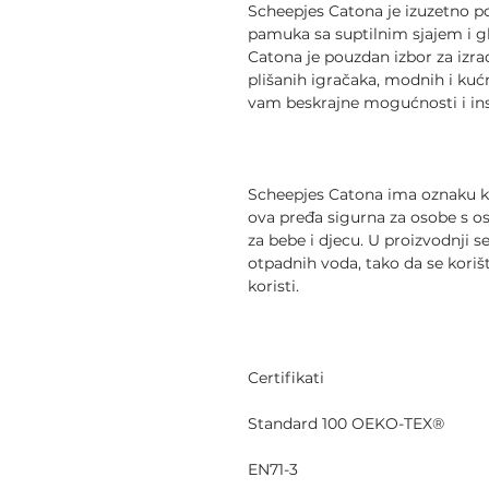
Scheepjes Catona je izuzetno 
pamuka sa suptilnim sjajem i
Catona je pouzdan izbor za izra
plišanih igračaka, modnih i kuć
vam beskrajne mogućnosti i ins
Scheepjes Catona ima oznaku kva
ova pređa sigurna za osobe s o
za bebe i djecu. U proizvodnji s
otpadnih voda, tako da se koriš
koristi.
Certifikati
Standard 100 OEKO-TEX®
EN71-3