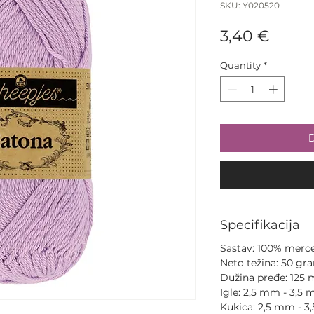
SKU: Y020520
Price
3,40 €
Quantity
*
D
Specifikacija
Sastav: 100% merce
Neto težina: 50 gr
Dužina pređe: 125 
Igle: 2,5 mm - 3,5 
Kukica: 2,5 mm - 3