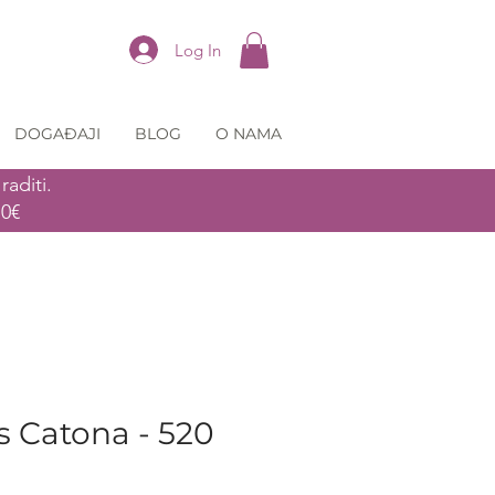
Log In
DOGAĐAJI
BLOG
O NAMA
aditi.
70€
s Catona - 520