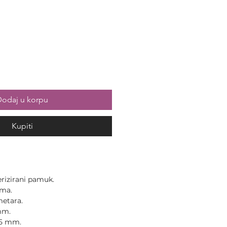
odaj u korpu
Kupiti
rizirani pamuk.
ama.
metara.
mm.
,5 mm.