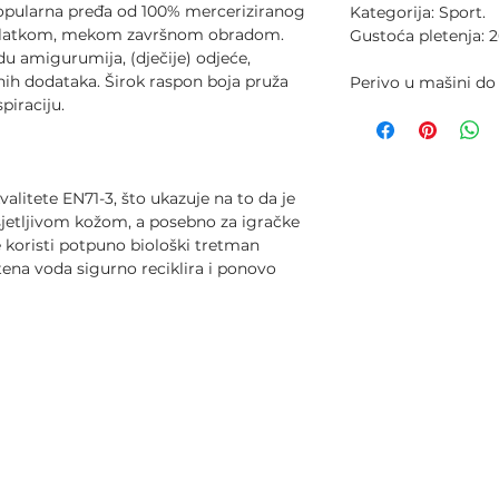
popularna pređa od 100% merceriziranog
Kategorija: Sport.
 glatkom, mekom završnom obradom.
Gustoća pletenja: 2
du amigurumija, (dječije) odjeće,
nih dodataka. Širok raspon boja pruža
Perivo u mašini do
piraciju.
litete EN71-3, što ukazuje na to da je
sjetljivom kožom, a posebno za igračke
e koristi potpuno biološki tretman
tena voda sigurno reciklira i ponovo