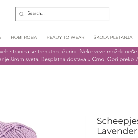
E
HOBI ROBA
READY TO WEAR
ŠKOLA PLETANJA
veb stranica se trenutno ažurira. Neke veze možda neće r
anje širom sveta. Besplatna dostava u Crnoj Gori preko 
Scheepje
Lavender