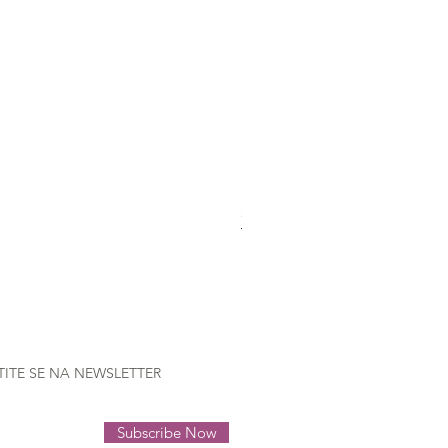
Schmetz Universal 5 needles 
Nema na zalihi
TITE SE NA NEWSLETTER
Subscribe Now