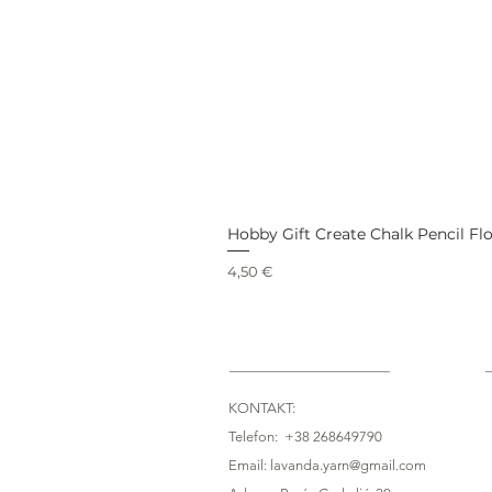
Hobby Gift Create Chalk Pencil Fl
Price
4,50 €
KONTAKT:
Telefon: +38 268649790
Email: lavanda.yarn@gmail.com