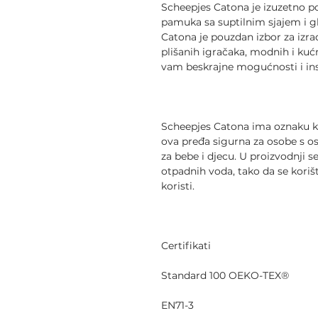
Scheepjes Catona je izuzetno 
pamuka sa suptilnim sjajem i
Catona je pouzdan izbor za izra
plišanih igračaka, modnih i kuć
vam beskrajne mogućnosti i ins
Scheepjes Catona ima oznaku kva
ova pređa sigurna za osobe s o
za bebe i djecu. U proizvodnji s
otpadnih voda, tako da se koriš
koristi.
Certifikati
Standard 100 OEKO-TEX®
EN71-3