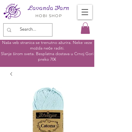
Lavanda Yarn
HOBI SHOP
Naša veb stranica se trenutno ažurira. Neke veze
možda neće raditi.
Slanje širom sveta. Besplatna dostava u Crnoj Gori
preko 70€