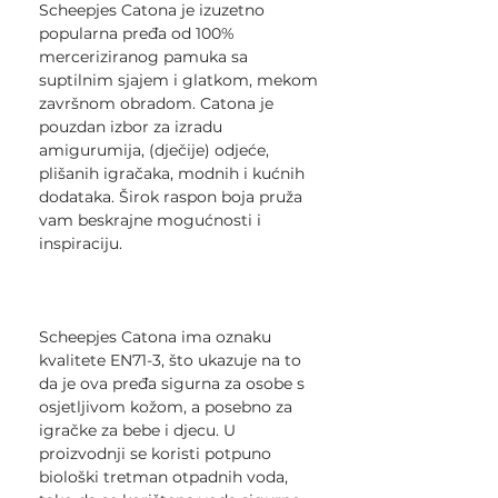
Scheepjes Catona je izuzetno
popularna pređa od 100%
merceriziranog pamuka sa
suptilnim sjajem i glatkom, mekom
završnom obradom. Catona je
pouzdan izbor za izradu
amigurumija, (dječije) odjeće,
plišanih igračaka, modnih i kućnih
dodataka. Širok raspon boja pruža
vam beskrajne mogućnosti i
inspiraciju.
Scheepjes Catona ima oznaku
kvalitete EN71-3, što ukazuje na to
da je ova pređa sigurna za osobe s
osjetljivom kožom, a posebno za
igračke za bebe i djecu. U
proizvodnji se koristi potpuno
biološki tretman otpadnih voda,