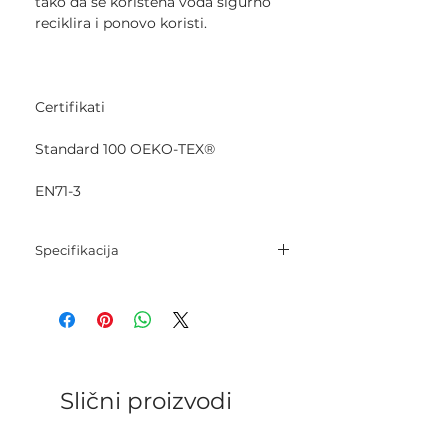
tako da se korištena voda sigurno
reciklira i ponovo koristi.
Certifikati
Standard 100 OEKO-TEX®
EN71-3
Specifikacija
Sastav: 100% mercerizirani pamuk.
Neto težina: 50 grama.
Dužina pređe: 125 metara.
Igle: 2,5 mm - 3,5 mm.
Kukica: 2,5 mm - 3,5 mm.
Kategorija: Sport.
Slični proizvodi
Gustoća pletenja: 26 p x 36 r = 10 cm