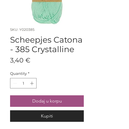
SKU: Y020385
Scheepjes Catona
- 385 Crystalline
Price
3,40 €
Quantity
*
Dodaj u korpu
Kupiti