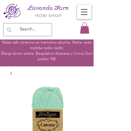
Lavanda Yarn
HOBI SHOP
Naša veb stranica se trenutno ažurira. Neke veze
možda neće raditi.
Slanje širom sveta. Besplatna dostava u Crnoj Gori
preko 70€