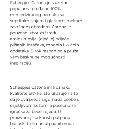
Scheepjes Catona je izuzetno
popularna pređa od 100%
merceriziranog pamuka sa
suptilnim sjajem i glatkom, mekom
završnom obradom. Catona je
pouzdan izbor za izradu
amigurumija, (dječije) odjeće,
plišanih igračaka, modnih i kućnih
dodataka. Širok raspon boja pruža
vam beskrajne mogućnosti i
inspiraciju.
Scheepjes Catona ima oznaku
kvalitete EN71-3, što ukazuje na to
da je ova pređa sigurna za osobe s
osjetljivom kožom, a posebno za
igračke za bebe i djecu. U
proizvodnji se koristi potpuno
biološki tretman otpadnih voda,