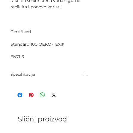
tako da se korištena voda sigurno
reciklira i ponovo koristi.
Certifikati
Standard 100 OEKO-TEX®
EN71-3
Specifikacija
Sastav: 100% mercerizirani pamuk.
Neto težina: 50 grama.
Dužina pređe: 125 metara.
Igle: 2,5 mm - 3,5 mm.
Kukica: 2,5 mm - 3,5 mm.
Kategorija: Sport.
Slični proizvodi
Gustoća pletenja: 26 p x 36 r = 10
cm