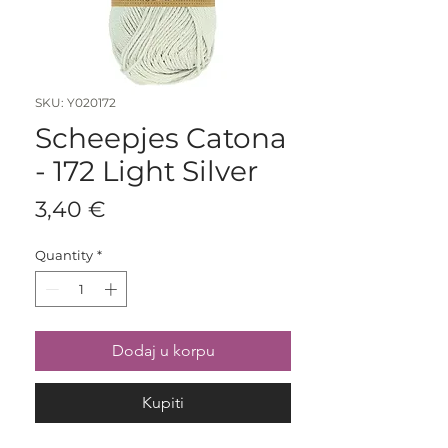
SKU: Y020172
Scheepjes Catona
- 172 Light Silver
Price
3,40 €
Quantity
*
Dodaj u korpu
Kupiti