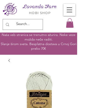
Lavanda Yarn
HOBI SHOP
Naša veb stranica se trenutno ažurira. Neke veze
možda neće raditi.
Slanje širom sveta. Besplatna dostava u Crnoj Gori
preko 70€