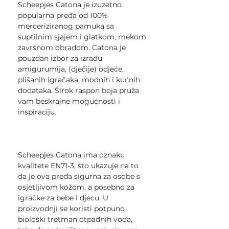
Scheepjes Catona je izuzetno
popularna pređa od 100%
merceriziranog pamuka sa
suptilnim sjajem i glatkom, mekom
završnom obradom. Catona je
pouzdan izbor za izradu
amigurumija, (dječije) odjeće,
plišanih igračaka, modnih i kućnih
dodataka. Širok raspon boja pruža
vam beskrajne mogućnosti i
inspiraciju.
Scheepjes Catona ima oznaku
kvalitete EN71-3, što ukazuje na to
da je ova pređa sigurna za osobe s
osjetljivom kožom, a posebno za
igračke za bebe i djecu. U
proizvodnji se koristi potpuno
biološki tretman otpadnih voda,