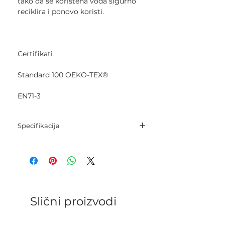
tako da se korištena voda sigurno
reciklira i ponovo koristi.
Certifikati
Standard 100 OEKO-TEX®
EN71-3
Specifikacija
Sastav: 100% mercerizirani pamuk.
Neto težina: 50 grama.
Dužina pređe: 125 metara.
Igle: 2,5 mm - 3,5 mm.
Kukica: 2,5 mm - 3,5 mm.
Kategorija: Sport.
Slični proizvodi
Gustoća pletenja: 26 p x 36 r = 10 cm