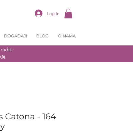
Log In
DOGAĐAJI
BLOG
O NAMA
aditi.
70€
 Catona - 164
vy