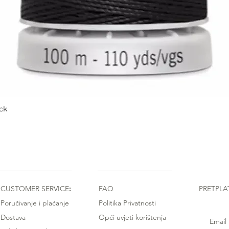
ck
Quick View
CUSTOMER SERVICE
:
FAQ
PRETPLA
Poručivanje i plaćanje
Politika Privatnosti
Dostava
Opći uvjeti korištenja