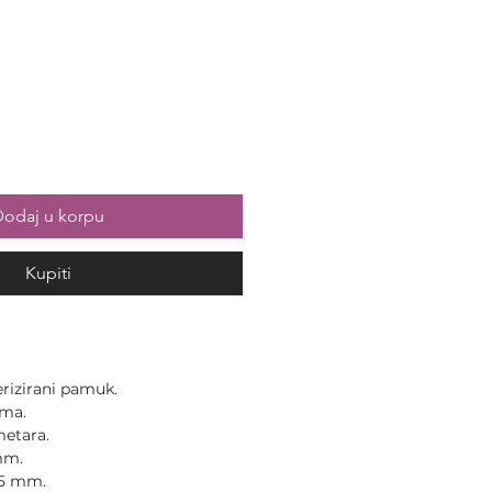
odaj u korpu
Kupiti
rizirani pamuk.
ama.
metara.
mm.
,5 mm.