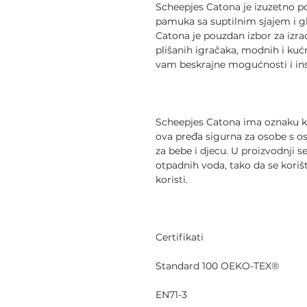
Scheepjes Catona je izuzetno 
pamuka sa suptilnim sjajem i
Catona je pouzdan izbor za izra
plišanih igračaka, modnih i kuć
vam beskrajne mogućnosti i ins
Scheepjes Catona ima oznaku kva
ova pređa sigurna za osobe s o
za bebe i djecu. U proizvodnji s
otpadnih voda, tako da se koriš
koristi.
Certifikati
Standard 100 OEKO-TEX®
EN71-3