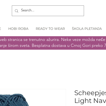
E
HOBI ROBA
READY TO WEAR
ŠKOLA PLETANJA
veb stranica se trenutno ažurira. Neke veze možda neće r
anje širom sveta. Besplatna dostava u Crnoj Gori preko 
Scheepjes
Light Na