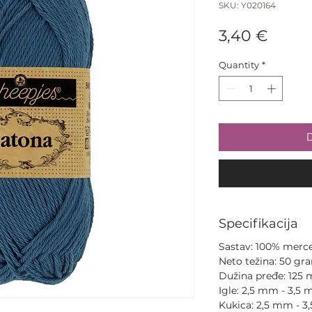
SKU: Y020164
Price
3,40 €
Quantity
*
D
Specifikacija
Sastav: 100% merce
Neto težina: 50 gr
Dužina pređe: 125 
Igle: 2,5 mm - 3,5 
Kukica: 2,5 mm - 3