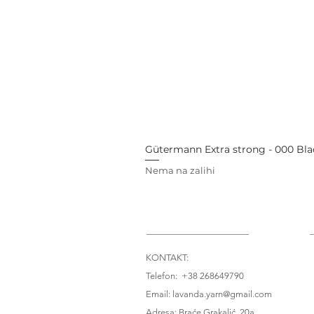
Gütermann Extra strong - 000 Bla
Nema na zalihi
KONTAKT:
Telefon: +38 268649790
Email: lavanda.yarn@gmail.com
Adresa: Braće Grakalić, 20a,