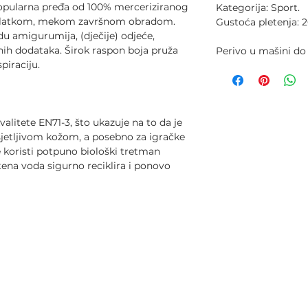
popularna pređa od 100% merceriziranog
Kategorija: Sport.
 glatkom, mekom završnom obradom.
Gustoća pletenja: 2
du amigurumija, (dječije) odjeće,
nih dodataka. Širok raspon boja pruža
Perivo u mašini do
piraciju.
litete EN71-3, što ukazuje na to da je
sjetljivom kožom, a posebno za igračke
e koristi potpuno biološki tretman
tena voda sigurno reciklira i ponovo