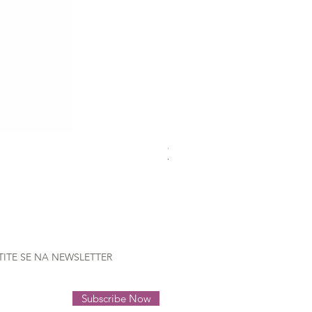
Gütermann Extra strong - 70
Nema na zalihi
TITE SE NA NEWSLETTER
Subscribe Now