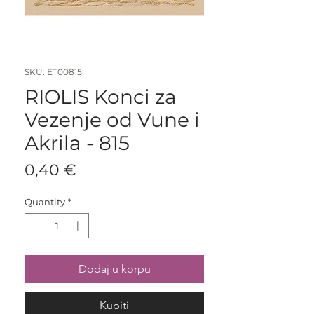
SKU: ET00815
RIOLIS Konci za
Vezenje od Vune i
Akrila - 815
Price
0,40 €
Quantity
*
Dodaj u korpu
Kupiti