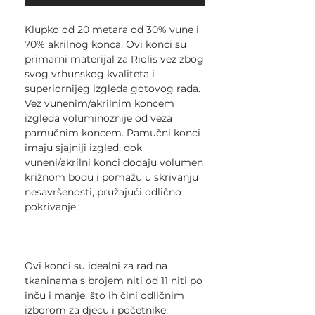
Klupko od 20 metara od 30% vune i
70% akrilnog konca. Ovi konci su
primarni materijal za Riolis vez zbog
svog vrhunskog kvaliteta i
superiornijeg izgleda gotovog rada.
Vez vunenim/akrilnim koncem
izgleda voluminoznije od veza
pamučnim koncem. Pamučni konci
imaju sjajniji izgled, dok
vuneni/akrilni konci dodaju volumen
križnom bodu i pomažu u skrivanju
nesavršenosti, pružajući odlično
pokrivanje.
Ovi konci su idealni za rad na
tkaninama s brojem niti od 11 niti po
inču i manje, što ih čini odličnim
izborom za djecu i početnike.