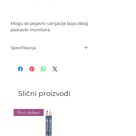
Mogu se pojaviti varijacije boja zbog
postavki monitora.
Specifikacija
Konac: 30% vuna, 70% akril
Dužina: 20 m
Slični proizvodi
Novi dolasci