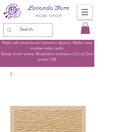
Lavanda Yarn
HOBI SHOP
Naša veb stranica se trenutno ažurira. Neke veze
možda neće raditi.
Slanje širom sveta. Besplatna dostava u Crnoj Gori
preko 70€