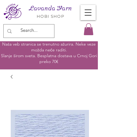
Lavanda Yarn
HOBI SHOP
Naša veb stranica se trenutno ažurira. Neke veze
možda neće raditi.
Slanje širom sveta. Besplatna dostava u Crnoj Gori
preko 70€