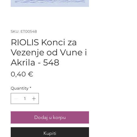
SKU: ET00548
RIOLIS Konci za
Vezenje od Vune i
Akrila - 548
Price
0,40 €
Quantity
*
Dodaj u korpu
Kupiti