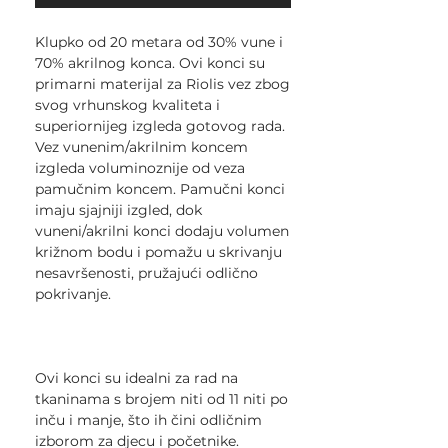
Klupko od 20 metara od 30% vune i
70% akrilnog konca. Ovi konci su
primarni materijal za Riolis vez zbog
svog vrhunskog kvaliteta i
superiornijeg izgleda gotovog rada.
Vez vunenim/akrilnim koncem
izgleda voluminoznije od veza
pamučnim koncem. Pamučni konci
imaju sjajniji izgled, dok
vuneni/akrilni konci dodaju volumen
križnom bodu i pomažu u skrivanju
nesavršenosti, pružajući odlično
pokrivanje.
Ovi konci su idealni za rad na
tkaninama s brojem niti od 11 niti po
inču i manje, što ih čini odličnim
izborom za djecu i početnike.