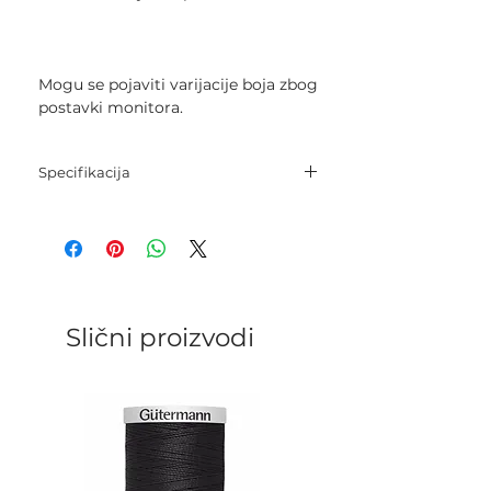
Mogu se pojaviti varijacije boja zbog
postavki monitora.
Specifikacija
Konac: 30% vuna, 70% akril
Dužina: 20 m
Slični proizvodi