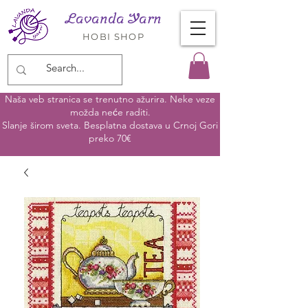
Lavanda Yarn
HOBI SHOP
Naša veb stranica se trenutno ažurira. Neke veze
možda neće raditi.
Slanje širom sveta. Besplatna dostava u Crnoj Gori
preko 70€