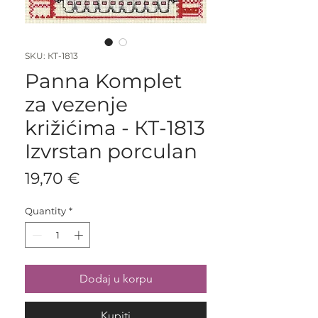
SKU: КТ-1813
Panna Komplet
za vezenje
križićima - КТ-1813
Izvrstan porculan
Price
19,70 €
Quantity
*
Dodaj u korpu
Kupiti