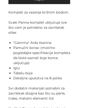
Komplet za vezenje križnim bodom.
Svaki Panna komplet uključuje sve
što vam je potrebno za završetak
slike:
"Gamma" Aida tkanina
Pamučni konac (molimo
pogledajte specifikacije kompleta
da biste saznali koje konce
uključuje)
Iglu
Tabelu boja
Detaljna uputstva na 8 jezika
Svi dodatni materijali potrebni za
završetak dizajna kao što su perle,
trake, metalni elementi itd.