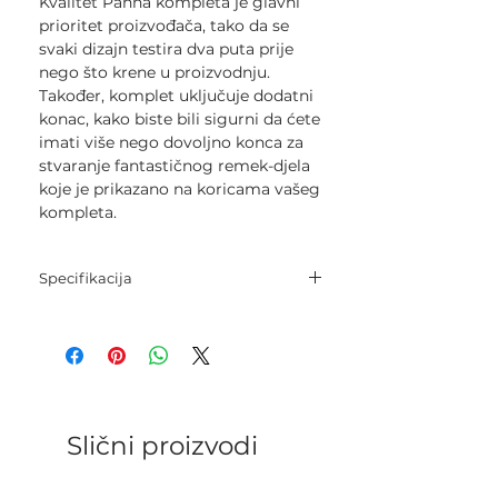
Kvalitet Panna kompleta je glavni
prioritet proizvođača, tako da se
svaki dizajn testira dva puta prije
nego što krene u proizvodnju.
Također, komplet uključuje dodatni
konac, kako biste bili sigurni da ćete
imati više nego dovoljno konca za
stvaranje fantastičnog remek-djela
koje je prikazano na koricama vašeg
kompleta.
Specifikacija
Konci: pamučni konac
Boje: 24
Igla: 1
Tkanina: Aida 14 ct
Veličina: 25 x 19 cm
Veličina pakovanja: 22 x 16 x 1 cm
Slični proizvodi
Jezici: engleski, njemački, ruski,
francuski, španski, italijanski, poljski,