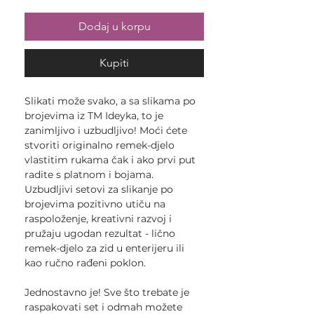
Dodaj u korpu
Kupiti
Slikati može svako, a sa slikama po
brojevima iz TM Ideyka, to je
zanimljivo i uzbudljivo! Moći ćete
stvoriti originalno remek-djelo
vlastitim rukama čak i ako prvi put
radite s platnom i bojama.
Uzbudljivi setovi za slikanje po
brojevima pozitivno utiču na
raspoloženje, kreativni razvoj i
pružaju ugodan rezultat - lično
remek-djelo za zid u enterijeru ili
kao ručno rađeni poklon.
Jednostavno je! Sve što trebate je
raspakovati set i odmah možete