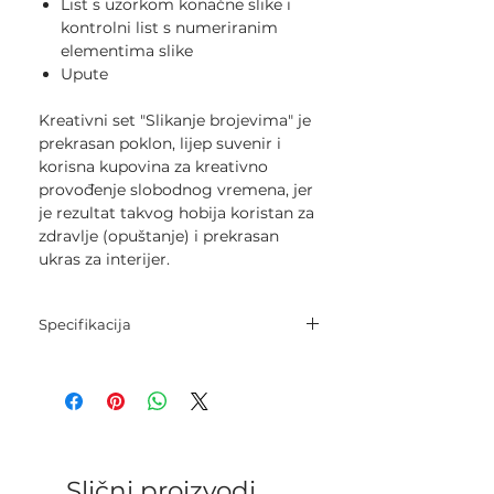
List s uzorkom konačne slike i
kontrolni list s numeriranim
elementima slike
Upute
Kreativni set "Slikanje brojevima" je
prekrasan poklon, lijep suvenir i
korisna kupovina za kreativno
provođenje slobodnog vremena, jer
je rezultat takvog hobija koristan za
zdravlje (opuštanje) i prekrasan
ukras za interijer.
Specifikacija
Veličina: 40 x 50 cm
Nivo težine: 3
Broj boja: 21
Slični proizvodi