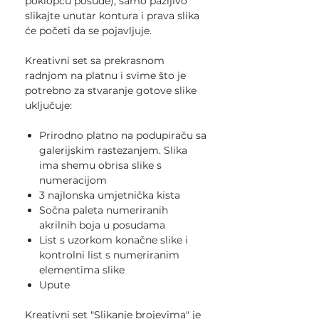
poklopcu posude), samo pažljivo
slikajte unutar kontura i prava slika
će početi da se pojavljuje.
Kreativni set sa prekrasnom
radnjom na platnu i svime što je
potrebno za stvaranje gotove slike
uključuje:
Prirodno platno na podupiraču sa
galerijskim rastezanjem. Slika
ima shemu obrisa slike s
numeracijom
3 najlonska umjetnička kista
Sočna paleta numeriranih
akrilnih boja u posudama
List s uzorkom konačne slike i
kontrolni list s numeriranim
elementima slike
Upute
Kreativni set "Slikanje brojevima" je