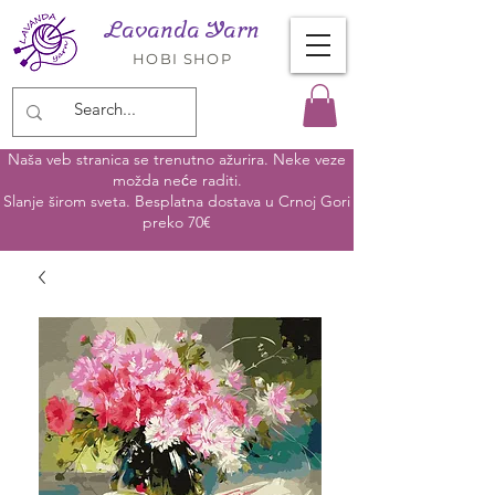
Lavanda Yarn
HOBI SHOP
Naša veb stranica se trenutno ažurira. Neke veze
možda neće raditi.
Slanje širom sveta. Besplatna dostava u Crnoj Gori
preko 70€