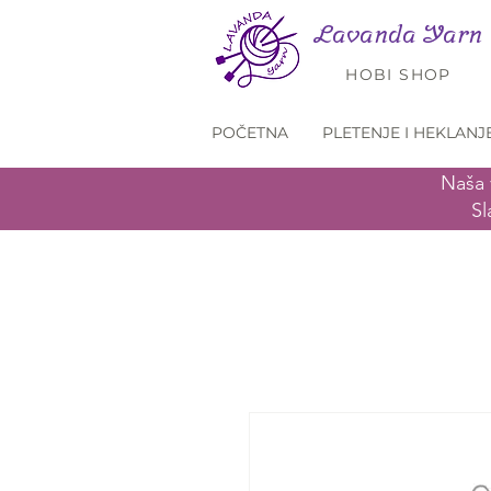
Lavanda Yarn
HOBI SHOP
POČETNA
PLETENJE I HEKLANJ
Naša 
Sl