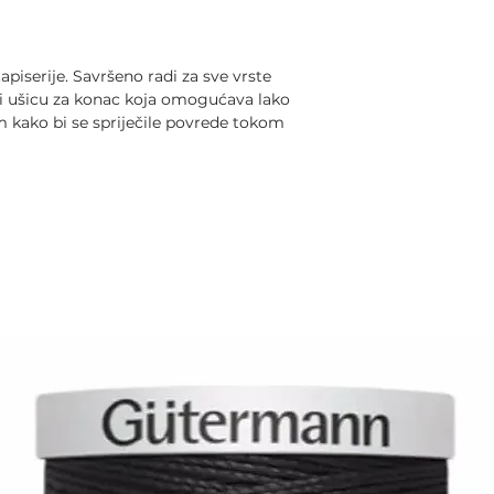
apiserije. Savršeno radi za sve vrste
rži ušicu za konac koja omogućava lako
m kako bi se spriječile povrede tokom