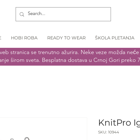
E
HOBI ROBA
READY TO WEAR
ŠKOLA PLETANJA
veb stranica se trenutno ažurira. Neke veze možda neće r
anje širom sveta. Besplatna dostava u Crnoj Gori preko 
KnitPro I
SKU: 10944