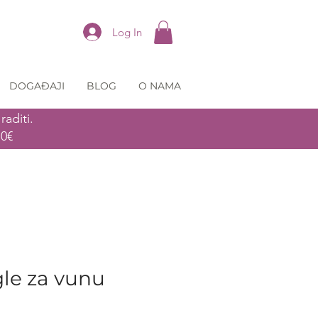
Log In
DOGAĐAJI
BLOG
O NAMA
aditi.
70€
gle za vunu