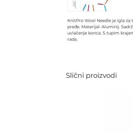
KnitPro Wool Needle je igla za t
pređe. Materijal: Aluminij. Sad
uvlačenje konca. S tupim kraje
rada.
Slični proizvodi