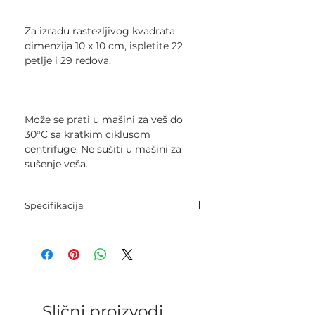
Za izradu rastezljivog kvadrata
dimenzija 10 x 10 cm, ispletite 22
petlje i 29 redova.
Može se prati u mašini za veš do
30°C sa kratkim ciklusom
centrifuge. Ne sušiti u mašini za
sušenje veša.
Specifikacija
Sastav:
67% Liocel;
33% Pamuk.
Neto težina: 50 g.
Dužina: 120 m.
Igle za pletenje: 3 mm - 4 mm.
Slični proizvodi