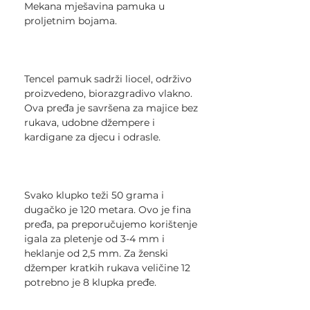
Mekana mješavina pamuka u
proljetnim bojama.
Tencel pamuk sadrži liocel, održivo
proizvedeno, biorazgradivo vlakno.
Ova pređa je savršena za majice bez
rukava, udobne džempere i
kardigane za djecu i odrasle.
Svako klupko teži 50 grama i
dugačko je 120 metara. Ovo je fina
pređa, pa preporučujemo korištenje
igala za pletenje od 3-4 mm i
heklanje od 2,5 mm. Za ženski
džemper kratkih rukava veličine 12
potrebno je 8 klupka pređe.