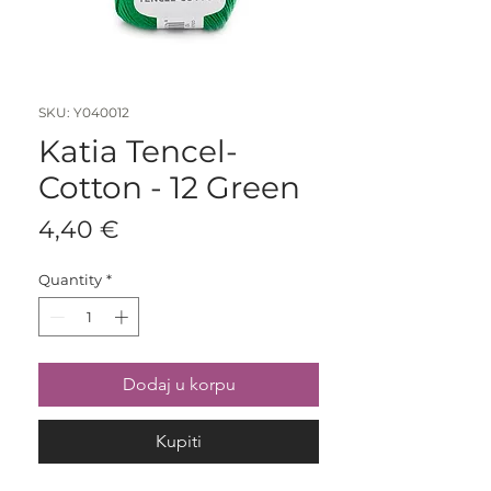
SKU: Y040012
Katia Tencel-
Cotton - 12 Green
Price
4,40 €
Quantity
*
Dodaj u korpu
Kupiti