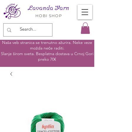
Lavanda Yarn
HOBI SHOP
Naša veb stranica se trenutno ažurira. Neke veze
možda neće raditi.
Slanje širom sveta. Besplatna dostava u Crnoj Gori
preko 70€