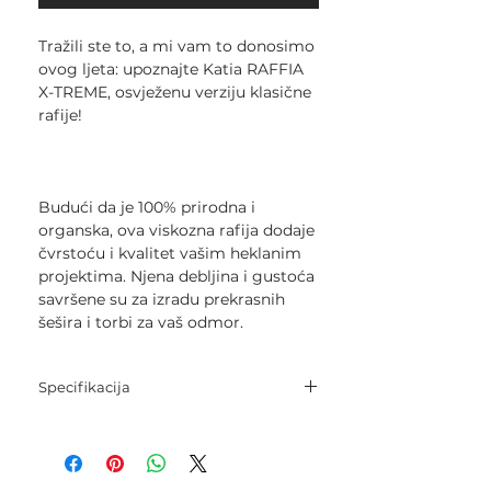
Tražili ste to, a mi vam to donosimo
ovog ljeta: upoznajte Katia RAFFIA
X-TREME, osvježenu verziju klasične
rafije!
Budući da je 100% prirodna i
organska, ova viskozna rafija dodaje
čvrstoću i kvalitet vašim heklanim
projektima. Njena debljina i gustoća
savršene su za izradu prekrasnih
šešira i torbi za vaš odmor.
Specifikacija
Sastav:
100% viskozna celuloza.
Neto težina: 100 g.