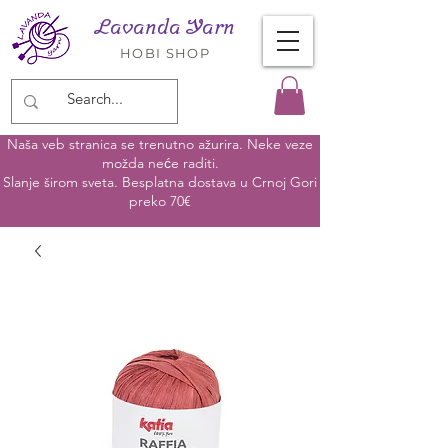
Lavanda Yarn
HOBI SHOP
Naša veb stranica se trenutno ažurira. Neke veze
možda neće raditi.
Slanje širom sveta. Besplatna dostava u Crnoj Gori
preko 70€