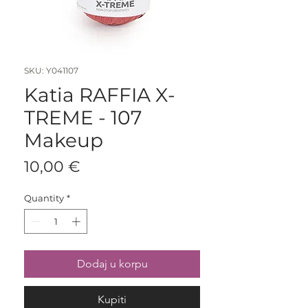
SKU: Y041107
Katia RAFFIA X-
TREME - 107
Makeup
Price
10,00 €
Quantity
*
Dodaj u korpu
Kupiti