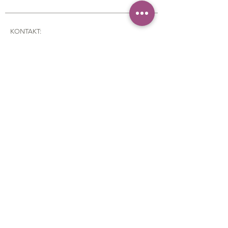
KONTAKT:
Telefon:
+38 268649790
Email: lavanda.yarn@gmail.com
Adresa: Braće Grakalić, 20a,
Herceg Novi, 85340
,
Montenegro
CUSTOMER SERVICE
:
Poručivanje i plaćanje
Dostava
Politika povratka
Kontakt
FAQ
Politika Privatnosti