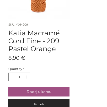
SKU: Y014209
Katia Macramé
Cord Fine - 209
Pastel Orange
Price
8,90 €
Quantity
*
Dodaj u korpu
Kupiti