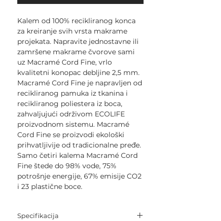
Kalem od 100% recikliranog konca
za kreiranje svih vrsta makrame
projekata. Napravite jednostavne ili
zamršene makrame čvorove sami
uz Macramé Cord Fine, vrlo
kvalitetni konopac debljine 2,5 mm.
Macramé Cord Fine je napravljen od
recikliranog pamuka iz tkanina i
recikliranog poliestera iz boca,
zahvaljujući održivom ECOLIFE
proizvodnom sistemu. Macramé
Cord Fine se proizvodi ekološki
prihvatljivije od tradicionalne pređe.
Samo četiri kalema Macramé Cord
Fine štede do 98% vode, 75%
potrošnje energije, 67% emisije CO2
i 23 plastične boce.
Specifikacija