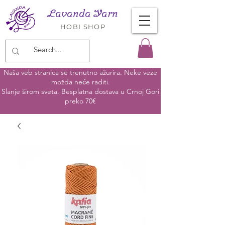
Lavanda Yarn
HOBI SHOP
Naša veb stranica se trenutno ažurira. Neke veze
možda neće raditi.
Slanje širom sveta. Besplatna dostava u Crnoj Gori
preko 70€